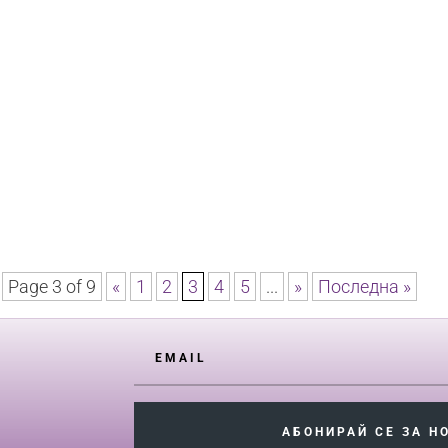
Human Design Bulgaria
Page 3 of 9
«
1
2
3
4
5
...
»
Последна »
АБОНИРАЙ СЕ ЗА Н