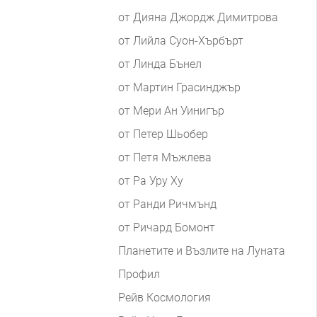
от Дияна Джордж Димитрова
от Лийла Суон-Хърбърт
от Линда Бънел
от Мартин Грасинджър
от Мери Ан Уинигър
от Петер Шьобер
от Петя Мъжлева
от Ра Уру Ху
от Ранди Ричмънд
от Ричард Бомонт
Планетите и Възлите на Луната
Профил
Рейв Космология