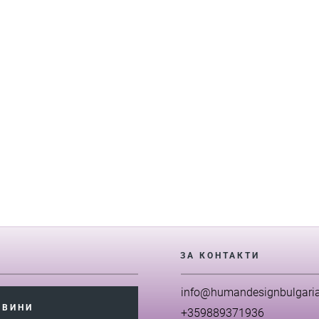
ЗА КОНТАКТИ
info@humandesignbulgari
ОВИНИ
+359889371936