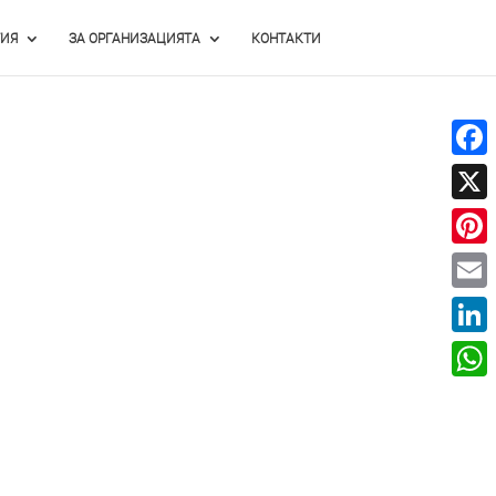
ИЯ
ЗА ОРГАНИЗАЦИЯТА
КОНТАКТИ
Face
X
Pinte
Email
Linke
What