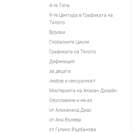
4-те Типа
9-те Центъра в Графиката на
Тялото
Връзки
Глобалните Цикли
Графиката на Тялото
Дефиниция
за децата
любов и сексуалност
Мистерията на Хюман Дизайн
Обуславяне и не-аз
от Алокананд Диас
от Ана Вълева
от Гулико Върбанова