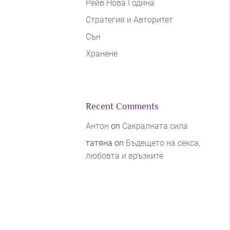
Рейв Нова Година
Стратегия и Авторитет
Сън
Хранене
Recent Comments
Антон
on
Сакралната сила
татяна
on
Бъдещето на секса,
любовта и връзките