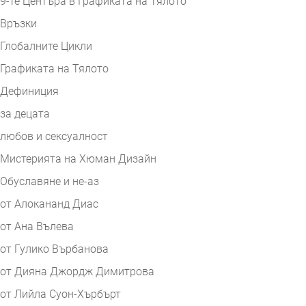
9-те Центъра в Графиката на Тялото
Връзки
Глобалните Цикли
Графиката на Тялото
Дефиниция
за децата
любов и сексуалност
Мистерията на Хюман Дизайн
Обуславяне и не-аз
от Алокананд Диас
от Ана Вълева
от Гулико Върбанова
от Дияна Джордж Димитрова
от Лийла Суон-Хърбърт