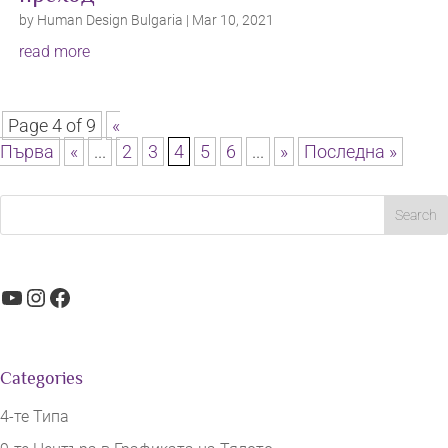
by
Human Design Bulgaria
|
Mar 10, 2021
read more
Page 4 of 9
«
Първа
«
...
2
3
4
5
6
...
»
Последна »
YouTube
Instagram
Facebook
Categories
4-те Типа