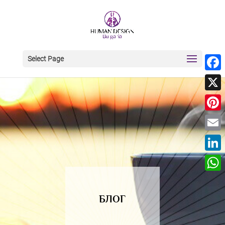
Select Page
Face
X
Pinte
Email
Linke
What
БЛОГ