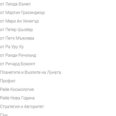
от Линда Бънел
от Мартин Грасинджър
от Мери Ан Уинигър
от Петер Шьобер
от Петя Мъжлева
от Ра Уру Ху
от Ранди Ричмънд
от Ричард Бомонт
Планетите и Възлите на Луната
Профил
Рейв Космология
Рейв Нова Година
Стратегия и Авторитет
Сън