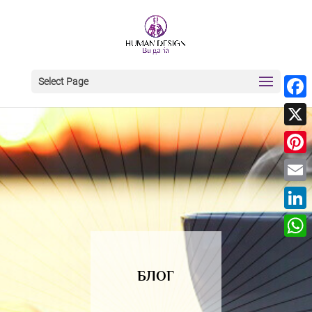
Select Page
Face
X
Pinte
Email
Linke
What
БЛОГ