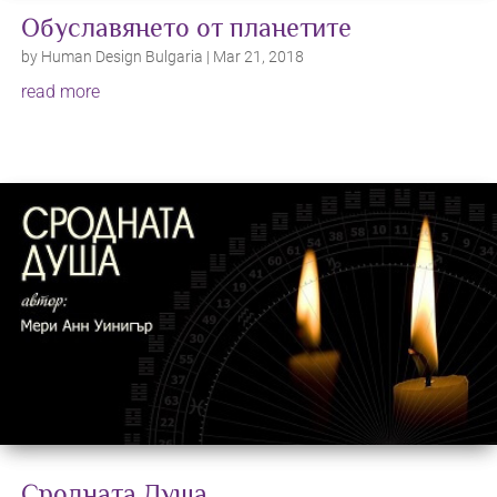
Обуславянето от планетите
by
Human Design Bulgaria
|
Mar 21, 2018
read more
Сродната Душа