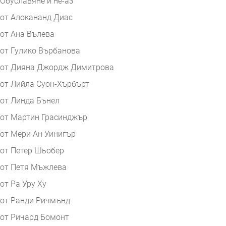
Обуславяне и не-аз
от Алокананд Диас
от Ана Вълева
от Гулико Върбанова
от Дияна Джордж Димитрова
от Лийла Суон-Хърбърт
от Линда Бънел
от Мартин Грасинджър
от Мери Ан Уинигър
от Петер Шьобер
от Петя Мъжлева
от Ра Уру Ху
от Ранди Ричмънд
от Ричард Бомонт