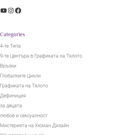
YouTube
Instagram
Facebook
Categories
4-те Типа
9-те Центъра в Графиката на Тялото
Връзки
Глобалните Цикли
Графиката на Тялото
Дефиниция
за децата
любов и сексуалност
Мистерията на Хюман Дизайн