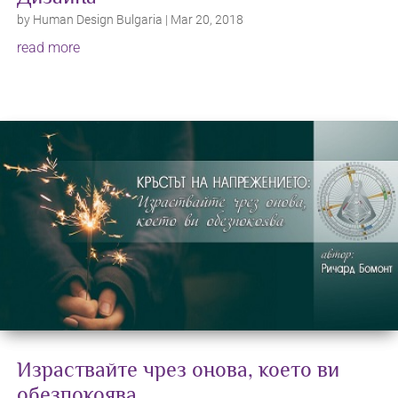
by
Human Design Bulgaria
|
Mar 20, 2018
read more
Израствайте чрез онова, което ви
обезпокоява