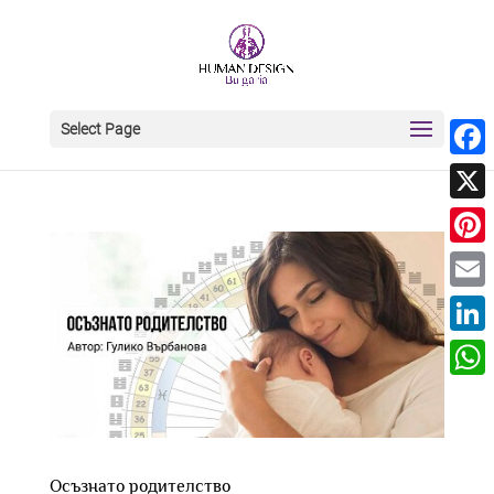
Select Page
Face
X
Pinter
Email
Linke
What
Осъзнато родителство