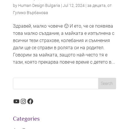
by
Human Design Bulgaria
|
Jul 12, 2024
|
за децата
,
от
Гулико Върбанова
Здравей, малко човече 🙂 И ето, че се появява
това малко създание, а майката е изпълнена с
всички тези страхове, колебания и съмнения
дали ще се справи в ролята си на родител.
Говорим за майката, защото най-често тя е
тази, която прекарва повече време с детето в...
YouTube
Instagram
Facebook
Categories