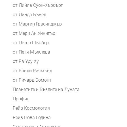
от Лийла Суон-Хърбърт
от Линда Бънел
от Мартин Грасинджър
от Мери Ан Уинигър
от Петер Шьобер
от Петя Мъжлева
от Ра Уру Ху
от Ранди Ричмънд
от Ричард Бомонт
Планетите и Възлите на Луната
Профил
Рейв Космология
Рейв Нова Година
Стратегия и Авторитет