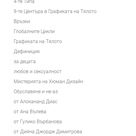
4-те Типа
9-те Центъра в Графиката на Тялото
Връзки
Глобалните Цикли
Графиката на Тялото
Дефиниция
за децата
любов и сексуалност
Мистерията на Хюман Дизайн
Обуславяне и не-аз
от Алокананд Диас
от Ана Вълева
от Гулико Върбанова
от Дияна Джордж Димитрова