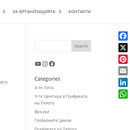
ЗА ОРГАНИЗАЦИЯТА
КОНТАКТИ
Faceb
X
YouTube
Instagram
Facebook
Pinter
Categories
Email
оето
4-те Типа
Linke
9-те Центъра в Графиката
на Тялото
What
Връзки
Глобалните Цикли
Графиката на Тялото