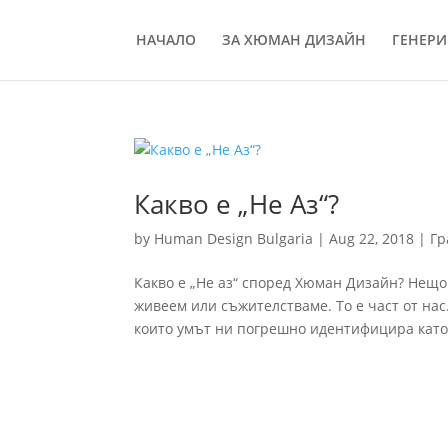
НАЧАЛО
ЗА ХЮМАН ДИЗАЙН
ГЕНЕРИ
Какво е „Не Аз“?
by
Human Design Bulgaria
|
Aug 22, 2018
|
Гр
Какво е „Не аз“ според Хюман Дизайн? Нещо 
живеем или съжителстваме. То е част от нас.
които умът ни погрешно идентифицира като „