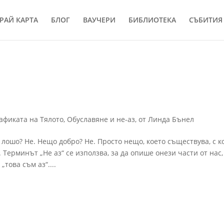
РАЙ КАРТА
БЛОГ
ВАУЧЕРИ
БИБЛИОТЕКА
СЪБИТИЯ
афиката на Тялото
,
Обуславяне и не-аз
,
от Линда Бънел
лошо? Не. Нещо добро? Не. Просто нещо, което съществува, с к
 Терминът „Не аз“ се използва, за да опише онези части от нас,
това съм аз“....