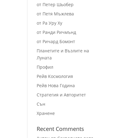
от Петер Шьобер
от Петя Мъжлева
от Ра Уру Ху
от Ранди Ричмънд
от Ричард Бомонт
Планетите и Възлите на
Луната
Профил
Рейв Космология
Рейв Нова Година
Стратегия и Авторитет
Сън
Хранене
Recent Comments