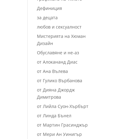
Дефиниция
за децата
любов и сексуалност
Мистерията на Хюман
Дизайн
Обуславяне и не-аз
от Алокананд Диас
от Ана Вълева
от Гулико Върбанова
от Дияна Джордж
Димитрова
от Лийла Суон-Хърбърт
от Линда Бънел
от Мартин Грасинджър
от Мери Ан Уинигър