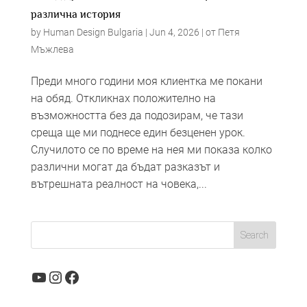
различна история
by
Human Design Bulgaria
|
Jun 4, 2026
|
от Петя
Мъжлева
Преди много години моя клиентка ме покани
на обяд. Откликнах положително на
възможността без да подозирам, че тази
среща ще ми поднесе един безценен урок.
Случилото се по време на нея ми показа колко
различни могат да бъдат разказът и
вътрешната реалност на човека,...
YouTube
Instagram
Facebook