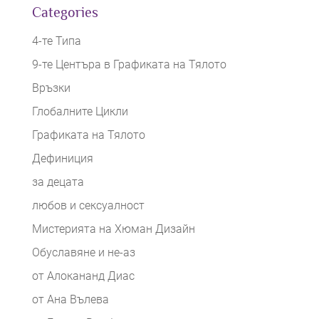
Categories
4-те Типа
9-те Центъра в Графиката на Тялото
Връзки
Глобалните Цикли
Графиката на Тялото
Дефиниция
за децата
любов и сексуалност
Мистерията на Хюман Дизайн
Обуславяне и не-аз
от Алокананд Диас
от Ана Вълева