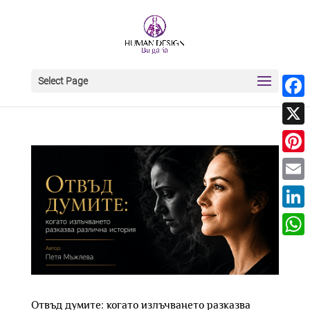
Select Page
Face
X
Pinter
Email
Linke
What
Отвъд думите: когато излъчването разказва