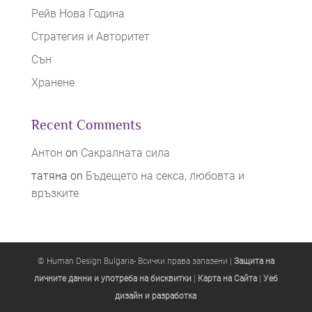
Рейв Нова Година
Стратегия и Авторитет
Сън
Хранене
Recent Comments
Антон
on
Сакралната сила
татяна
on
Бъдещето на секса, любовта и
връзките
© Human Design Bulgaria- Всички права запазени |
Защита на
личните данни и употреба на бисквитки
|
Карта на Сайта
|
Уеб
дизайн и разработка