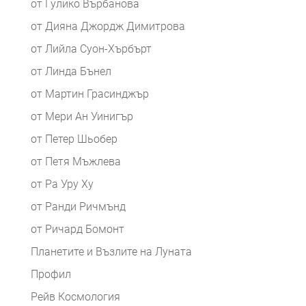
от Гулико Върбанова
от Дияна Джордж Димитрова
от Лийла Суон-Хърбърт
от Линда Бънел
от Мартин Грасинджър
от Мери Ан Уинигър
от Петер Шьобер
от Петя Мъжлева
от Ра Уру Ху
от Ранди Ричмънд
от Ричард Бомонт
Планетите и Възлите на Луната
Профил
Рейв Космология