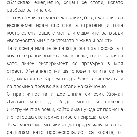
сблъсквах ежедневно, сякаш се стопи, когато
разбрах за типа си.
Затова първото, което направих, бе да започна да
експериментирам със своята стратегия и това
което се случваше с мен, а и с другите, затвърди
увереността ми че системата е жива и работи.
Тази среща имаше решаваща роля за посоката в
която се разви живота ми и нещо, което започна
като личен експеримент, се превърна в моя
страст. Желанието ми да споделя опита си ме
подтикна да се заровя по-дълбоко в системата и
да премина през всички етапи на обучение.
С практичността и достъпния си език Хюман
Дизайн може да бъде много и полезен
инструмент за всеки, който има нужда от промяна
и е готов да експериментира с природата си.
Това което ме мотивира да продължавам да се
развивам като професионалист са хората, от