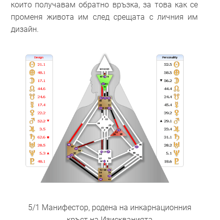
които получавам обратно връзка, за това как се
променя живота им след срещата с личния им
дизайн.
5/1 Манифестор, родена на инкарнационния
кръст на Изискванията