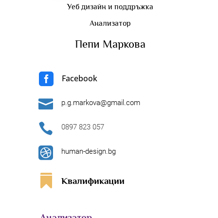
Уеб дизайн и поддръжка
Анализатор
Пепи Маркова

Facebook

p.g.markova@gmail.com

0897 823 057

human-design.bg

Квалификации
Анализатор