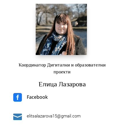
Координатор Дигитални и образователни
проекти
Елица Лазарова

Facebook

elitsalazarova15@gmail.com