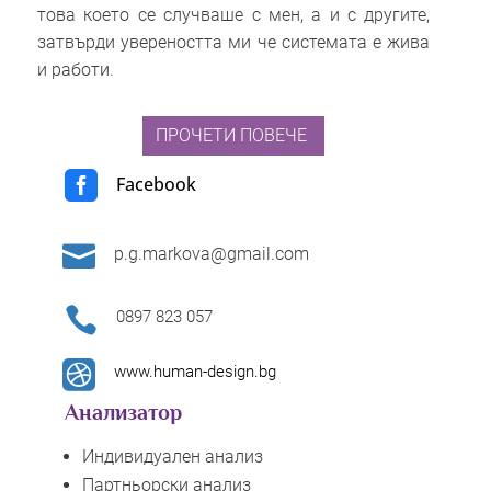
това което се случваше с мен, а и с другите,
затвърди увереността ми че системата е жива
и работи.
ПРОЧЕТИ ПОВЕЧЕ

Facebook

p.g.markova@gmail.com

0897 823 057

www.human-design.bg
Анализатор
Индивидуален анализ
Партньорски анализ