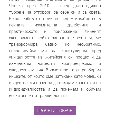
Човека през 2010 г. след дългогодишно
търсене на отговори за себе си и за света.
Беше любов от пръв поглед – влюбих се в
нейната изумителна дълбочина и
практическото й приложение. Личният
експеримент, който започнах чрез нея, ме
трансформира бавно, но необратимо,
позволявайки ми да капитулирам пред
уникалността на житейския си процес и да
изживявам неговата неопровержима и
ежедневна магия. Възможността да разбирам
нишките, от които сме изтъкани като човешки
същества, ми позволи да виждам красотата на
индивидуалността и да приемам и обичам
всеки аспект от различността.
ПРОЧЕТИ ПОВЕЧЕ