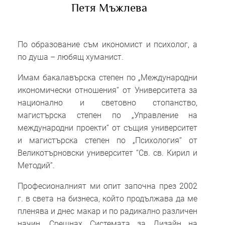
Петя Мъжлева
По образование съм икономист и психолог, а
по душа – любящ хуманист.
Имам бакалавърска степен по „Международни
икономически отношения“ от Университета за
национално и световно стопанство,
магистърска степен по „Управление на
международни проекти“ от същия университет
и магистърска степен по „Психология“ от
Великотърновски университет “Св. св. Кирил и
Методий”.
Професионалният ми опит започна през 2002
г. в света на бизнеса, който продължава да ме
пленява и днес макар и по радикално различен
начин. Срещнах Системата за Дизайн на