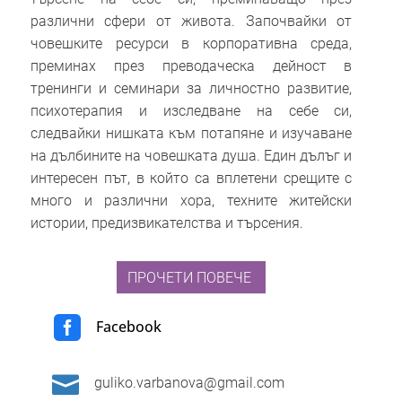
различни сфери от живота. Започвайки от
човешките ресурси в корпоративна среда,
преминах през преводаческа дейност в
тренинги и семинари за личностно развитие,
психотерапия и изследване на себе си,
следвайки нишката към потапяне и изучаване
на дълбините на човешката душа. Един дълъг и
интересен път, в който са вплетени срещите с
много и различни хора, техните житейски
истории, предизвикателства и търсения.
ПРОЧЕТИ ПОВЕЧЕ

Facebook

guliko.varbanova@gmail.com