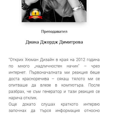
Преподавател
Диана Джордж Димитрова
“Открих Хюман Дизайн в края на 2012 година
по много „надличностен начин“ – чрез
интернет. Първоначалната ми реакция беше
доста красноречива – сякаш тялото ми се
опитваше да влезе в компютъра. После
разбрах, че съм генератор и тази реакция се
нарича отклик.
​Още докато слушах краткото интервю
започнах да търся информация относно