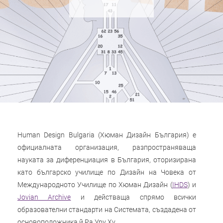
Human Design Bulgaria (Хюман Дизайн България) е
официалната организация, разпространяваща
науката за диференциация в България, оторизирана
като българско училище по Дизайн на Човека от
Международното Училище по Хюман Дизайн (
IHDS
) и
Jovian Archive
и действаща спрямо всички
образователни стандарти на Системата, създадена от
основоположника й Ра Уру Ху.