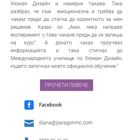
Хюман Дизайн и намерих такава. Така
разбрах, че съм емоционална и трябва да
чакам преди да стигна до коректното за мен
решение. Казах си „Ами, нека направя
експеримент с това чакане преди да се запиша
на курс“. А докато чаках проучвах
информацията и така стигнах до
Международното училище по Хюман Дизайн,
където започнах моето официално обучение.“
ПРОЧЕТИ ПОВЕЧЕ

Facebook

diana@paragonmc.com