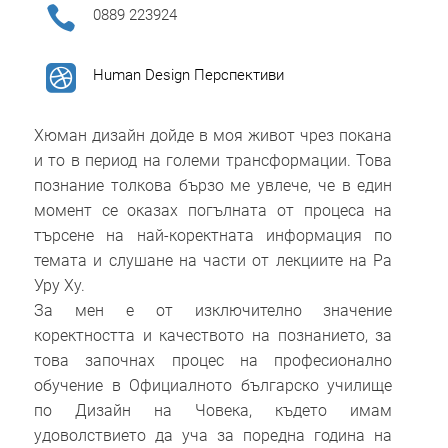

0889 223924

Human Design Перспективи
Хюман дизайн дойде в моя живот чрез покана
и то в период на големи трансформации. Това
познание толкова бързо ме увлече, че в един
момент се оказах погълната от процеса на
търсене на най-коректната информация по
темата и слушане на части от лекциите на Ра
Уру Ху.
За мен е от изключително значение
коректността и качеството на познанието, за
това започнах процес на професионално
обучение в Официалното българско училище
по Дизайн на Човека, където имам
удоволствието да уча за поредна година на