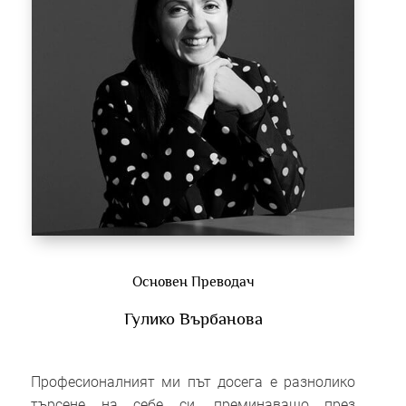
Основен Преводач
Гулико Върбанова
Професионалният ми път досега е разнолико
търсене на себе си, преминаващо през