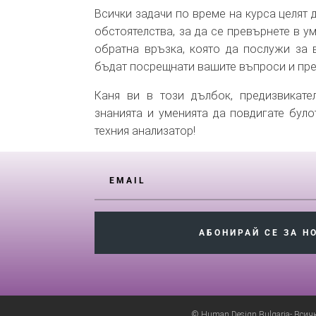
Всички задачи по време на курса целят 
обстоятелства, за да се превърнете в у
обратна връзка, която да послужи за в
бъдат посрещнати вашите въпроси и пре
Каня ви в този дълбок, предизвикате
знанията и уменията да повдигате було
техния анализатор!
АБОНИРАЙ СЕ ЗА Н
© Human Design Bulgaria- Всич