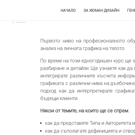
НАЧАЛО
ЗА ХЮМАН ДИЗАЙН
ГЕН
Първото ниво на професионалното обу
анализ на личната графика на тялото.
По време на този едногодишен курс ще з
разбиране и детайли. Ще узнаете как да
интегрирате различните късчета инфор
графиката с различни нива на дълбочина
подход как да интерпретирате графика
бъдещи клиенти.
Някои от темите, на които ще се спрем:
как да представяте Типа и Авторитета 
как да съполагате дефиницията и отво