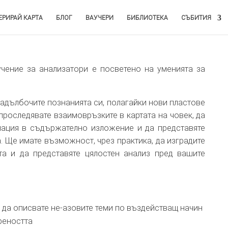
ЕРИРАЙ КАРТА
БЛОГ
ВАУЧЕРИ
БИБЛИОТЕКА
СЪБИТИЯ
чение за анализатори е посветено на уменията за
адълбочите познанията си, полагайки нови пластове
 проследявате взаимовръзките в картата на човек, да
мация в съдържателно изложение и да представяте
. Ще имате възможност, чрез практика, да изградите
та и да представяте цялостен анализ пред вашите
и да описвате не-азовите теми по въздействащ начин
реността