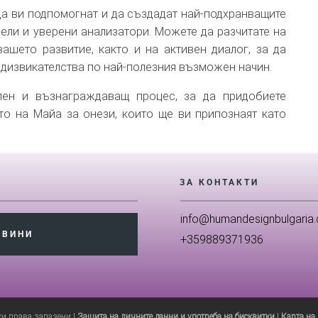
да ви подпомогнат и да създадат най-подхранващите
мели и уверени анализатори. Можете да разчитате на
ашето развитие, както и на активен диалог, за да
дизвикателства по най-полезния възможен начин.
лен и възнаграждаващ процес, за да придобиете
то на Майа за онези, които ще ви припознаят като
ЗА КОНТАКТИ
info@humandesignbulgaria
ОВИНИ
+359889371936
ки права запазени |
Защита на личните данни и употреба на бисквитки
|
Карта на