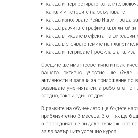
как да интерпретирате каналите, вклю
канали и потоците на осъзнаване
как да използвате Рейв И-дзин, за да 
как да разчитате графиката, вплитайки 
как да вниквате в ефекта на фиксациите
как да включвате темите на планетите,
как да интегрирате Профила в анализа
Срещите ще имат теоретична и практическ
вашето активно участие ще бъде не
активности и задачи за приложение по 
развивате уменията си, а работата по г
заедно, така и един от друг.
В рамките на обучението ще бъдете насъ
приблизително 3 месеца. 3 от тях ще бъ
а последният ще ви даде възможност да 
за да завършите успешно курса.