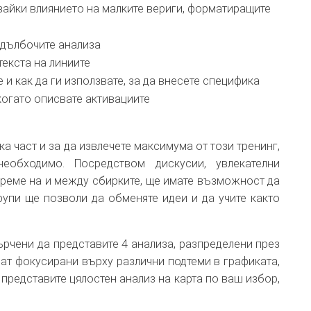
чвайки влиянието на малките вериги, форматиращите
задълбочите анализа
текста на линиите
 и как да ги използвате, за да внесете специфика
 когато описвате активациите
а част и за да извлечете максимума от този тренинг,
обходимо. Посредством дискусии, увлекателни
време на и между сбирките, ще имате възможност да
рупи ще позволи да обменяте идеи и да учите както
рчени да представите 4 анализа, разпределени през
дат фокусирани върху различни подтеми в графиката,
представите цялостен анализ на карта по ваш избор,