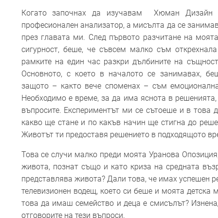
​Когато започнах да изучавам Хюман Дизайн 
професионален анализатор, а мисълта да се занима
през главата ми. След първото разчитане на моята
сигурност, беше, че съвсем малко съм открехнала
рамките на един час разкри дълбините на същност
Основното, с което в началото се занимавах, беш
защото – както вече споменах – съм емоционална
Необходимо е време, за да има яснота в решенията,
въпросите. Експериментът ми се сътоеше и в това д
какво ще стане и по какъв начин ще стигна до реше
Животът ти предоставя решението в подходящото вр
​Това се случи малко преди моята Уранова Опозиция,
живота, познат също и като криза на средната въз
представлява живота? Дали това, че имах успешен р
телевизионен водещ, което си беше и моята детска 
това да имаш семейство и деца е смисълът? Изнен
отговорите на тези въпроси.