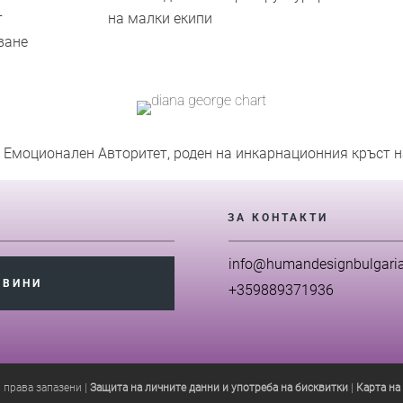
т
на малки екипи
ване
с Емоционален Авторитет, роден на инкарнационния кръст 
ЗА КОНТАКТИ
info@humandesignbulgari
ОВИНИ
+359889371936
 права запазени |
Защита на личните данни и употреба на бисквитки
|
Карта на