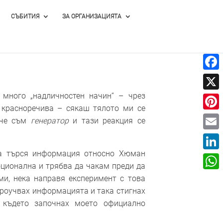
СЪБИТИЯ
ЗА ОРГАНИЗАЦИЯТА
Face
много „надличностен начин“ – чрез
X
 красноречива – сякаш тялото ми се
Pinte
 че съм
генератор
и тази реакция се
Email
да търся информация относно Хюман
Linke
оционална и трябва да чакам преди да
What
ми, нека направя експеримент с това
 проучвах информацията и така стигнах
където започнах моето официално