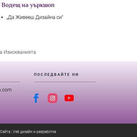
Водещ на уъркшоп
„Да Живееш Дизайна си“
на Изискванията
ПОСЛЕДВАЙТЕ НИ
a.com
 Сайта
|
Уеб дизайн и разработка