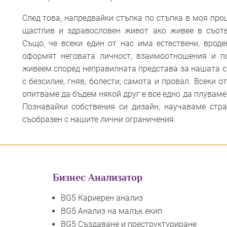
​След това, напредвайки стъпка по стъпка в моя проц
щастлив и здравословен живот ако живее в съотв
Също, че всеки един от нас има естествени, вроде
оформят неговата личност, взаимоотношения и п
живеем според неправилната представа за нашата с
с безсилие, гняв, болести, самота и провал. Всеки о
опитваме да бъдем някой друг е все едно да плуваме
Познавайки собствения си дизайн, научаваме стра
съобразен с нашите лични ограничения.
Бизнес Анализатор
BG5 Кариерен анализ
BG5 Анализ на малък екип
BG5 Създаване и преструктуриране