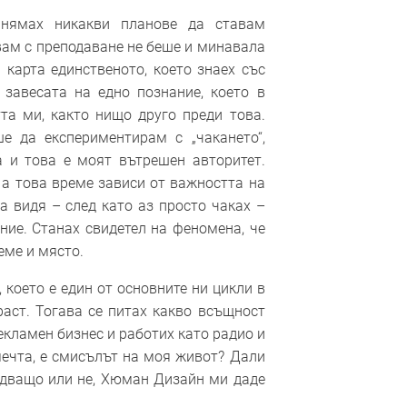
нямах никакви планове да ставам
вам с преподаване не беше и минавала
 карта единственото, което знаех със
 завесата на едно познание, което в
та ми, както нищо друго преди това.
е да експериментирам с „чакането“,
 и това е моят вътрешен авторитет.
 а това време зависи от важността на
а видя – след като аз просто чаках –
ние. Станах свидетел на феномена, че
еме и място.
 което е един от основните ни цикли в
раст. Тогава се питах какво всъщност
екламен бизнес и работих като радио и
мечта, е смисълът на моя живот? Дали
адващо или не, Хюман Дизайн ми даде