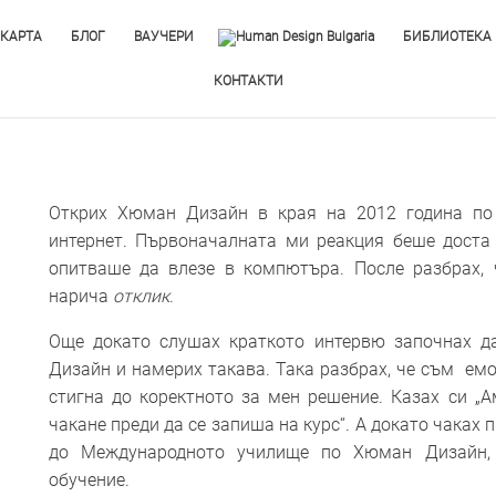
 КАРТА
БЛОГ
ВАУЧЕРИ
БИБЛИОТЕКА
КОНТАКТИ
Открих Хюман Дизайн в края на 2012 година по 
интернет. Първоначалната ми реакция беше доста
опитваше да влезе в компютъра. После разбрах,
нарича
отклик
.
​Още докато слушах краткото интервю започнах 
Дизайн и намерих такава. Така разбрах, че съм ем
стигна до коректното за мен решение. Казах си „А
чакане преди да се запиша на курс“. А докато чаках
до Международното училище по Хюман Дизайн, 
обучение.