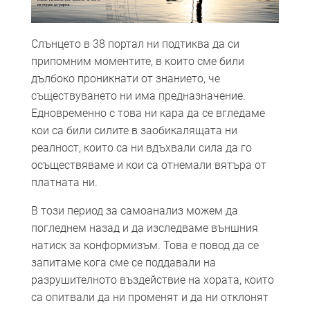
Слънцето в 38 портал ни подтиква да си
припомним моментите, в които сме били
дълбоко проникнати от знанието, че
съществуването ни има предназначение.
Eдновременно с това ни кара да се вгледаме
кои са били силите в заобикалящата ни
реалност, които са ни вдъхвали сила да го
осъществяваме и кои са отнемали вятъра от
платната ни.
В този период за самоанализ можем да
погледнем назад и да изследваме външния
натиск за конформизъм. Това е повод да се
запитаме кога сме се поддавали на
разрушителното въздействие на хората, които
са опитвали да ни променят и да ни отклонят