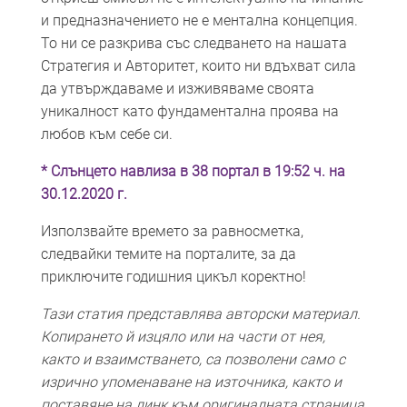
и предназначението не е ментална концепция.
То ни се разкрива със следването на нашата
Стратегия и Авторитет, които ни вдъхват сила
да утвърждаваме и изживяваме своята
уникалност като фундаментална проява на
любов към себе си.
* Слънцето навлиза в 38 портал в 19:52 ч. на
30.12.2020 г.
Използвайте времето за равносметка,
следвайки темите на порталите, за да
приключите годишния цикъл коректно!
Тази статия представлява авторски материал.
Копирането й изцяло или на части от нея,
както и взаимстването, са позволени само с
изрично упоменаване на източника, както и
поставяне на линк към оригиналната страница