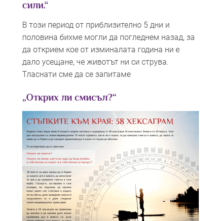
сили.“
В този период от приблизително 5 дни и
половина бихме могли да погледнем назад, за
да открием кое от изминалата година ни е
дало усещане, че животът ни си струва.
Тласнати сме да се запитаме
„Открих ли смисъл?
“