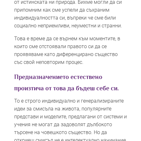
от истинската ни природа. Бихме могли да си
припомним как сме успели да съхраним
индивидуалността си, въпреки че сме били
социално неприемливи, неуместни и странни.
Това е време да се върнем към моментите, в
които сме отстоявали правото си да се
проявяваме като диференцирано същество
със свой неповторим процес.
Предназначението естествено
произтича о
т това да бъдеш себе си.
То е строго индивидуално и генерализиран
ите
идеи за смисъла на живота, популярните
представи и моделите, предлагани от системи и
учения не могат да задоволят дълбокото
търсене на човешкото същество. Но да
откриеш смисъл не е интелектуално начинание