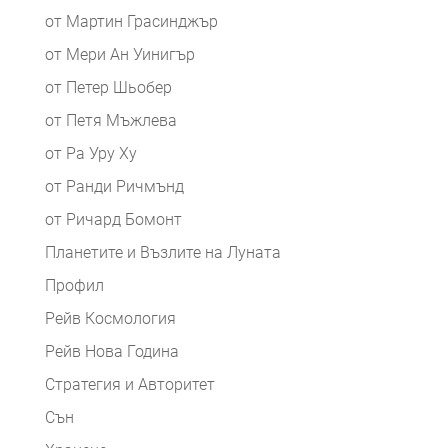
от Мартин Грасинджър
от Мери Ан Уинигър
от Петер Шьобер
от Петя Мъжлева
от Ра Уру Ху
от Ранди Ричмънд
от Ричард Бомонт
Планетите и Възлите на Луната
Профил
Рейв Космология
Рейв Нова Година
Стратегия и Авторитет
Сън