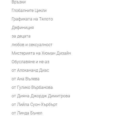
Връзки
Глобалните Цикли
Графиката на Тялото
Дефиниция
за децата
любов и сексуалност
Мистерията на Хюман Дизайн
Обуславяне и не-аз
от Алокананд Диас
от Ана Вълева
от Гулико Върбанова
от Дияна Джордж Димитрова
от Лийла Суон-Хърбърт
от Линда Бънел