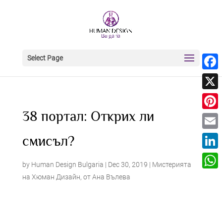
Select Page
Face
X
38 портал: Открих ли
Pinter
Email
смисъл?
Linke
by
Human Design Bulgaria
|
Dec 30, 2019
|
Мистерията
What
на Хюман Дизайн
,
от Ана Вълева