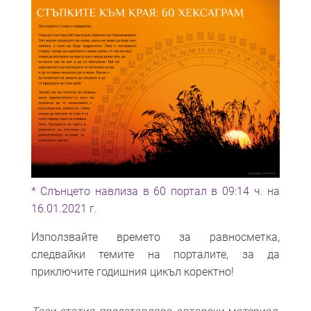
* Слънцето навлиза в 60 портал в 09:14 ч. на
16.01.2021 г.
Използвайте времето за равносметка,
следвайки темите на порталите, за да
приключите годишния цикъл коректно!