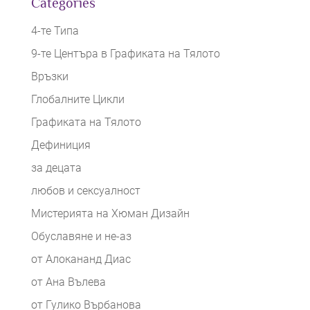
Categories
4-те Типа
9-те Центъра в Графиката на Тялото
Връзки
Глобалните Цикли
Графиката на Тялото
Дефиниция
за децата
любов и сексуалност
Мистерията на Хюман Дизайн
Обуславяне и не-аз
от Алокананд Диас
от Ана Вълева
от Гулико Върбанова