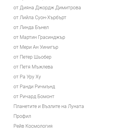
от Дияна Джордж Димитрова
от Лийла Суон-Хърбърт
от Линда Бънел
от Мартин Грасинджър
от Мери Ан Уинигър
от Петер Шьобер
от Петя Мъжлева
от Ра Уру Ху
от Ранди Ричмънд
от Ричард Бомонт
Планетите и Възлите на Луната
Профил
Рейв Космология