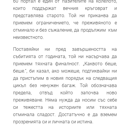
60 портал е един от пазителите на колелото,
които поддържат вечния кръговрат и
представлява старото. Той ни приканва да
приемем ограничениет
о, че преживяното е
отминало и без съжаление, да продължим към
неизвестното.
Поставяйки ни пред завършеността на
събитията от годината, той ни насърчава да
приемем тяхната финалност. „Каквото беше,
беше.“, би казал, ако можеше, подтиквайки ни
да пристъпим в новия порядък на следващия
цикъл без ненужен багаж. Той обозначава
предела, отвъд който започва ново
преживяване. Няма нужда да носим със себе
си тежестта на историите или тяхната
отминала сладост. Достатъчно е да вземем
прозренията си и личната си истина.