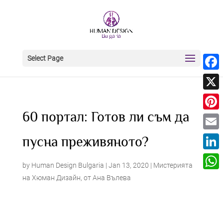
Select Page
Face
X
60 портал: Готов ли съм да
Pinter
Email
пусна преживяното?
Linke
by
Human Design Bulgaria
|
Jan 13, 2020
|
Мистерията
What
на Хюман Дизайн
,
от Ана Вълева