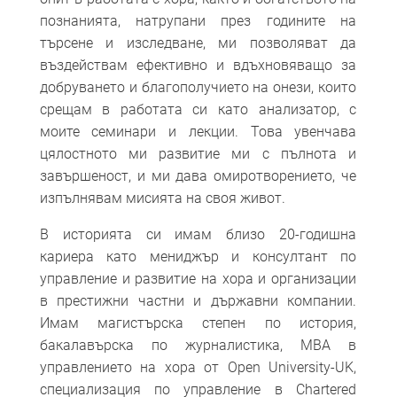
познанията, натрупани през годините на
търсене и изследване, ми позволяват да
въздействам ефективно и вдъхновяващо за
добруването и благополучието на онези, които
срещам в работата си като анализатор, с
моите семинари и лекции. Това увенчава
цялостното ми развитие ми с пълнота и
завършеност, и ми дава омиротворението, че
изпълнявам мисията на своя живот.
В историята си имам близо 20-годишна
кариера като мениджър и консултант по
управление и развитие на хора и организации
в престижни частни и държавни компании.
Имам магистърска степен по история,
бакалавърска по журналистика, МВА в
управлението на хора от Open University-UK,
специализация по управление в Chartered