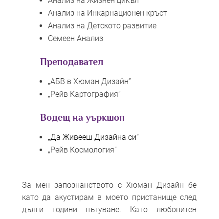
Анализ на Жизнен цикъл
Анализ на Инкарнационен кръст
Анализ на Детското развитие
Семеен Анализ
Преподавател
„АБВ в Хюман Дизайн”
„Рейв Картография”
Водещ на уъркшоп
„Да Живееш Дизайна си“
„Рейв Космология”
За мен запознанството с Хюман Дизайн бе
като да акустирам в моето пристанище след
дълги години пътуване. Като любопитен