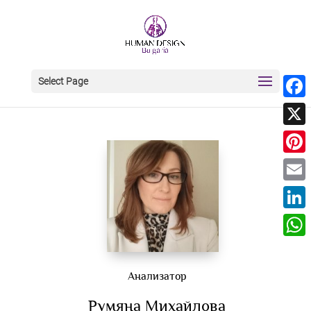
Select Page
Face
X
Pinte
Email
Linke
What
Анализатор
Румяна Михайлова