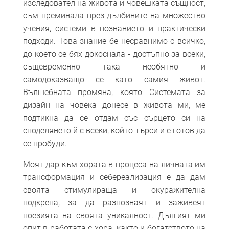
изследовател на живота и човешката същност,
съм преминала през дълбините на множество
учения, системи в познанието и практически
подходи. Това знание бе несравнимо с всичко,
до което се бях докоснала - достъпно за всеки,
същевременно така необятно и
самодоказващо се като самия живот.
Вълшебната промяна, която Системата за
дизайн на човека донесе в живота ми, ме
подтикна да се отдам със сърцето си на
споделянето й с всеки, който търси и е готов да
се пробуди.
Моят дар към хората в процеса на личната им
трансформация и себереализация е да дам
своята стимулираща и окуражителна
подкрепа, за да разпознаят и заживеят
поезията на своята уникалност. Дългият ми
опит в работата с хора, както и богатството на