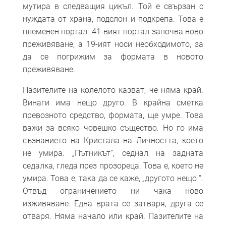
мутира в следващия цикъл. Той е свързан с
нуждата от храна, подслон и подкрепа. Това е
племенен портал. 41-вият портал започва ново
преживяване, а 19-ият носи необходимото, за
да се погрижим за формата в новото
преживяване.
Пазителите на колелото казват, че няма край.
Винаги има нещо друго. В крайна сметка
превозното средство, формата, ще умре. Това
важи за всяко човешко същество. Но го има
съзнанието на Кристала на Личността, което
не умира. „Пътникът”, седнал на задната
седалка, гледа през прозореца. Това е, което не
умира. Това е, така да се каже, „другото нещо “.
Отвъд ограничението ни чака ново
изживяване. Една врата се затваря, друга се
отваря. Няма начало или край. Пазителите на