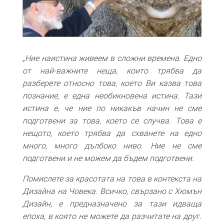
„Ние наистина живеем в сложни времена. Едно
от най-важните неща, които трябва да
разберете относно това, което Ви казва това
познание, е една необикновена истина. Тази
истина е, че ние по никакъв начин не сме
подготвени за това, което се случва. Това е
нещото, което трябва да схванете на едно
много, много дълбоко ниво. Ние не сме
подготвени и не можем да бъдем подготвени.
Помислете за красотата на това в контекста на
Дизайна на Човека. Всичко, свързано с Хюмън
Дизайн, е предназначено за тази идваща
епоха, в която не можете да разчитате на друг.