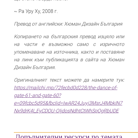
~ Ра Уру Ху, 2008 г.
Превод от английски: Хюман Дизайн България
Копирането на българския превод изцяло или
на части е възможно само с изричното
упоменаване на източника, както и поставяне
на линк към публикацията в сайта на Хюман
Дизайн България.
Оригиналният текст можете да намерите тук:
https://mailchi.mp/72fecbd0d228/the-dance-of-
gate-61-and-gate-60?
e=09fcbc5d95&fbclid=IwAR24Juyj3MsrJ4MbkIN7
Nx9drK4I_EyCDOU-OIjdosNdhtCtWhSqOgRbUDE
Допълнителни ресурси по темата