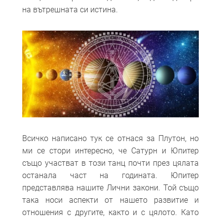
на вътрешната си истина.
Всичко написано тук се отнася за Плутон, но
ми се стори интересно, че Сатурн и Юпитер
също участват в този танц почти през цялата
останала част на годината. Юпитер
представлява нашите Лични закони. Той също
така носи аспекти от нашето развитие и
отношения с другите, както и с цялото. Като