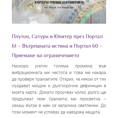
Плутон, Сатурн и Юпитер през Портал
61 – Вътрешната истина и Портал 60 –
Приемане на ограничението
Наскоро усетих голяма промяна във
вибрационната ми честота и това ме накара
да проверя транзитите. Открих, че някои от тях
създават мощни и дългосрочни дефиниции в
моята карта. Докато проучвах колко дълго ще
продължат тези транзити, ми просветна –
сякаш вътре в мен се запалиха светлинки. До
този момент не успявах да навържа нещата.