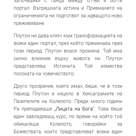
започвайки с танца между 61-ви и 60-ти
портал. Вътрешната истина и Приемането на
ограниченията ни подготвят за идващото ново
преживяване.
Плутон ни дава ключ към трансформацията на
всеки един портал, през който преминава през
този период. Плутон внася промяна. Той има
силно влияние върху живота ни. Плутон
представлява Истината. Той измества
посоката на човечеството.
Друго прозрение, което имах, беше, че в този
период Плутон е изцяло в Хексаграмите на
Пазителите на Колелото. Преди много години
Ра преподаваше
„Лицата на Бога“.
Това беше
един завладяващ курс, по време на който той
обикаляше Колелото, говорейки за
Божествата, които представляват всеки един