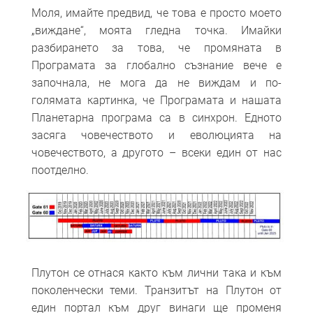
Моля, имайте предвид, че това е просто моето
„виждане“, моята гледна точка. Имайки
разбирането за това, че промяната в
Програмата за глобално съзнание вече е
започнала, не мога да не виждам и по-
голямата картинка, че Програмата и нашата
Планетарна програма са в синхрон. Едното
засяга човечеството и еволюцията на
човечеството, а другото – всеки един от нас
поотделно.
Плутон се отнася както към лични така и към
поколенчески теми. Транзитът на Плутон от
един портал към друг винаги ще променя