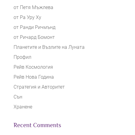
от Петя Мъжлева
от Ра Уру Ху
от Ранди Ричмънд
от Ричард Бомонт
Планетите и Възлите на Луната
Профил
Рейв Космология
Рейв Нова Година
Стратегия и Авторитет
Сън
Хранене
Recent Comments