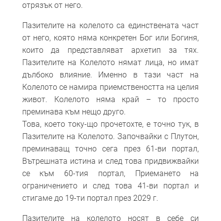
отрязък от него.
Пазителите на колелото са единствената част
от него, която няма конкретен Бог или Богиня,
които да представляват архетип за тях.
Пазителите на Колелото нямат лица, но имат
дълбоко влияние. Именно в тази част на
Колелото се намира приемствеността на целия
живот. Колелото няма край – то просто
преминава към нещо друго.
Това, което току-що прочетохте, е точно тук, в
Пазителите на Колелото. Започвайки с Плутон,
преминаващ точно сега през 61-ви портал,
Вътрешната истина и след това придвижвайки
се към 60-тия портал, Приемането на
ограничението и след това 41-ви портал и
стигаме до 19-ти портал през 2029 г.
Пазителите на колелото носят в себе си