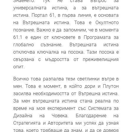
Знаенето. Тук не става въпрос за
универсалната истина, а за вътрешната
истина. Портал 61, в първа линия, е основата
на Вътрешната истина. Това е Окултното
познание. Важно е да запомним, че в момента
61.1 е един от ключовете в Програмата за
глобално съзнание. Вътрешната истина
отключва ключалка на посока. Тази посока е
свързана с мъдростта от преживелищния
опит.
Всичко това разпалва тези светлинки вътре в
мен. Това е момент, в който дори и Плутон
засилва необходимостта от Вътрешна истина.
За мен вътрешната истина стана реална по
време на моя експеримент със Системата за
Дизайна на Човека. Благодарение на
Стратегията и Авторитета ми успях да узная
това, което трябваше да знам, и да се доверя