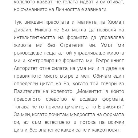
колелото казват, че телата идват и си отиват,
но съзнанието на Личността е завинаги.
Тук виждам красотата и магията на Хюман
Дизайн. Никога не бих могла да позволя на
интелигентността на формата да управлява
живота ми без Стратегия ми. Умът ми
ръководеше нещата, той управляваше живота
ми и контролираше формата ми. Вътрешният
Авторитет отне силата на ума ми и я даде на
правилното място вътре в мен. Обичам един
определен цитат на Ра, когато той говори за
Пазителите на колелото: „Моментът, в който
превозното средство е водещо формата,
тогава не то приема циклите, а то Е цикълът.”
За мен, когато почитам мъдростта на формата
си, аз съм естествено в потока на всички
цикли, без значение какви са те и какво носят.