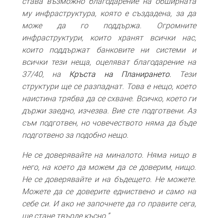
става възможно благодарение на обширната
му инфраструктура, която е създадена, за да
може да го поддържа. Огромните
инфраструктури, които хранят всички нас,
които поддържат банковите ни системи и
всички тези неща, оцеляват благодарение на
37/40, на
Кръста на Планирането.
Тези
структури ще се разпаднат. Това е нещо, което
наистина трябва да се схване. Всичко, което ги
държи заедно, изчезва. Вие сте подготвени. Аз
съм подготвен, но човечеството няма да бъде
подготвено за подобно нещо.
Не се доверявайте на миналото. Няма нищо в
него, на което да можем да се доверим, нищо.
Не се доверявайте и на бъдещето. Не можете.
Можете да се доверите едниствено и само на
себе си. И ако не започнете да го правите сега,
ще стане твърде късно.”