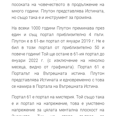
посоката на човечеството в продължение на
много години. Плутон представлява Истината,
но също така е и инструмент за промяна.
На всеки 1000 години Плутон преминава през
един и същ портал приблизително 4 пъти.
Плутон е в 61-ви портал от януари 2019 г. Не е
бил в този портал от приблизително 50 и
повече години! Той ще остане в 61-ия портал до
януари 2022 г. (с изключение на няколко
месеца, видно от графиката). Портал 61 е
Порталът на Вътрешната истина. Плутон
представлява Истината и едновременно с това
се намира в Портала на Вътрешната Истина.
Портал 61 е портал на мистерия. Той също така
е и портал на напрежение, това е умствено
напрежение за цялата ментална плоскост на