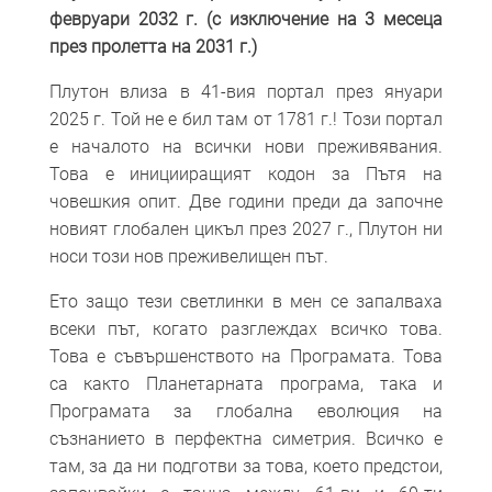
февруари 2032 г. (с изключение на 3 месеца
през пролетта на 2031 г.)
Плутон влиза в 41-вия портал през януари
2025 г. Той не е бил там от 1781 г.! Този портал
е началото на всички нови преживявания.
Това е иницииращият кодон за Пътя на
човешкия опит. Две години преди да започне
новият глобален цикъл през 2027 г., Плутон ни
носи този нов преживелищен път.
Ето защо тези светлинки в мен се запалваха
всеки път, когато разглеждах всичко това.
Това е съвършенството на Програмата. Това
са както Планетарната програма, така и
Програмата за глобална еволюция на
съзнанието в перфектна симетрия. Всичко е
там, за да ни подготви за това, което предстои,