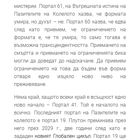
мистерии. Портал 61, на Вътрешната истина на
Пазителите на Колелото казва, че формата
умира, но духът – не. Портал 60 казва, че едва
след като приемем, че ограничението на
формата е, че тя умира, то само тогава е
възможна трансцендентността. Приемането на
смъртта и приемането на ограниченията биха
могли да доведат до надскачане. Да приемем
ограничението на това да бъдем във форма
отваря едно изцяло ново ниво на
преживяване.
Няма край, защото всеки край е всъщност едно
ново начало – Портал 41. Той е началото на
всичко. Последният портал на Пазителите на
колелото е портал 19. Плутон преминава през
него през 2029 г., две години след като е
зададен
новият Глобален цикъл.
Портал 19 ще