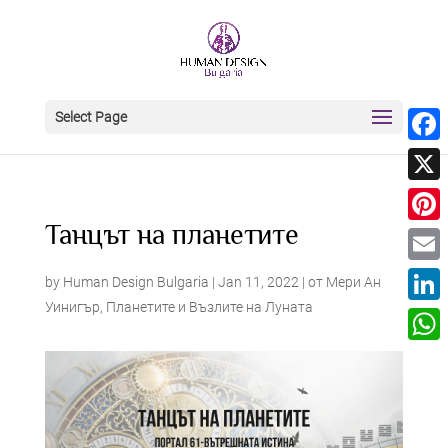
Select Page
Face
X
Танцът на планетите
Pinter
Email
by
Human Design Bulgaria
|
Jan 11, 2022
|
от Мери Ан
Уинигър
,
Планетите и Възлите на Луната
Linke
What