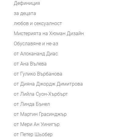
Дефиниция
за децата
любов и сексуалност
Мистерията на Хюман Дизайн
Обуславяне и не-аз
от Алокананд Диас
от Ана Вълева
от Гулико Върбанова
от Дияна Джордж Димитрова
от Лийла Суон-Хърбърт
от Линда Бънел
от Мартин Грасинджър
от Мери Ан Уинигър
от Петер Шьобер