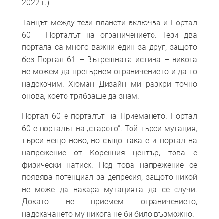
2022 г.)
Танцът между тези планети включва и Портал
60 – Порталът на ограничението. Тези два
портала са много важни един за друг, защото
без Портал 61 – Вътрешната истина – никога
не можем да прегърнем ограничението и да го
надскочим. Хюман Дизайн ми разкри точно
онова, което трябваше да знам.
Портал 60 е порталът на Приемането. Портал
60 е порталът на „старото“. Той търси мутация,
търси нещо ново, но също така е и портал на
напрежение от Коренния център, това е
физически натиск. Под това напрежение се
появява потенциал за депресия, защото никой
не може да накара мутацията да се случи.
Докато не приемем ограничението,
надскачането му никога не би било възможно.