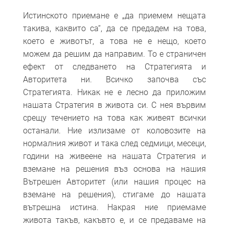
Истинското приемане е „да приемем нещата
такива, каквито са“, да се ​​предадем на това,
което е животът, а това не е нещо, което
можем да решим да направим. То е страничен
ефект от следването на Стратегията и
Авторитета ни. Всичко започва със
Стратегията. Никак не е лесно да приложим
нашата Стратегия в живота си. С нея вървим
срещу течението на това как живеят всички
останали. Ние излизаме от коловозите на
нормалния живот и така след седмици, месеци,
години на живеене на нашата Стратегия и
вземане на решения въз основа на нашия
Вътрешен Авторитет (или нашия процес на
вземане на решения), стигаме до нашата
вътрешна истина. Накрая ние приемаме
живота такъв, какъвто е, и се предаваме на