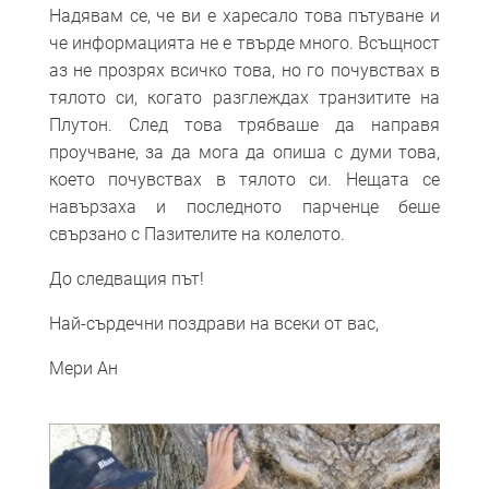
Надявам се, че ви е харесало това пътуване и
че информацията не е твърде много. Всъщност
аз не прозрях всичко това, но го почувствах в
тялото си, когато разглеждах транзитите на
Плутон. След това трябваше да направя
проучване, за да мога да опиша с думи това,
което почувствах в тялото си. Нещата се
навързаха и последното парченце беше
свързано с Пазителите на колелото.
До следващия път!
Най-сърдечни поздрави на всеки от вас,
Мери Ан