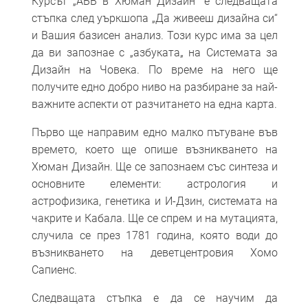
Курсът „АБВ в Хюман Дизайн“ е следващата
стъпка след уъркшопа „Да живееш дизайна си“
и Вашия базисен анализ. Този курс има за цел
да ви запознае с „азбуката„ на Системата за
Дизайн на Човека. По време на него ще
получите едно добро ниво на разбиране за най-
важните аспекти от разчитането на една карта.
Първо ще направим едно малко пътуване във
времето, което ще опише възникването на
Хюман Дизайн. Ще се запознаем със синтеза и
основните елементи: астрология и
астрофизика, генетика и И-Дзин, системата на
чакрите и Кабала. Ще се спрем и на мутацията,
случила се през 1781 година, която води до
възникването на деветцентровия Хомо
Сапиенс.
Следващата стъпка е да се научим да