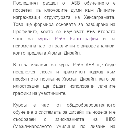
Последният раздел от АБВ обучението е
посветен на ключовите думи към Линиите,
изграждащи структурата на Хексаграмата.
Това ще формира основата за разбиране на
Профилите, които се изучават във втората
част на
курса Рейв Картография
и са
неизменна част от различните видове анализи,
които предлага Хюман Дизайн.
В това издание на курса Рейв АБВ ще бъде
предложен лесен и практичен подход към
необятното познание Хюман Дизайн, като за
илюстрация ще бъдат използвани личните
графики на участниците.
Курсът е част от общообразователното
обучение в системата за дизайн на човека и е
съобразен с изискванията на IHDS
(Международното училище по дизайн на