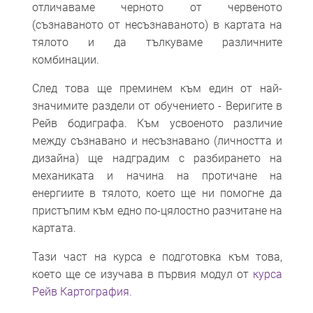
отличаваме черното от червеното
(съзнаваното от несъзнаваното) в картата на
тялото и да тълкуваме различните
комбинации.
След това ще преминем към един от най-
значимите раздели от обучението - Веригите в
Рейв бодиграфа. Към усвоеното различие
между съзнавано и несъзнавано (личността и
дизайна) ще надградим с разбирането на
механиката и начина на протичане на
енергиите в тялото, което ще ни помогне да
пристъпим към едно по-цялостно разчитане на
картата.
Тази част на курса е подготовка към това,
което ще се изучава в първия модул от
курса
Рейв Картография.