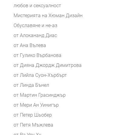
любов и сексуалност
Мистерията на Хюман Дизайн
Обуславяне и не-аз
от Алокананд Диас
от Ана Вълева
от Гулико Върбанова
от Дияна Джордж Димитрова
от Лийла Суон-Хърбърт
от Линда Бънел
от Мартин Грасинджър
от Мери Ан Уинигър
от Петер Шьобер
от Петя Мъжлева
от Ра Уру Ху