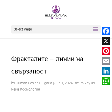
Select Page
Face
X
Фракталите – линии на
Pinter
Email
свързаност
Linke
by
Human Design Bulgaria
|
Jun 1, 2024
|
от Ра Уру Ху
,
What
Рейв Космология