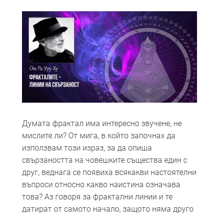
Думата фрактал има интересно звучене, не
мислите ли? От мига, в който започнах да
използвам този израз, за да опиша
свързаността на човешките същества един с
друг, веднага се появиха всякакви настоятелни
въпроси относно какво наистина означава
това? Аз говоря за фрактални линии и те
датират от самото начало, защото няма друго