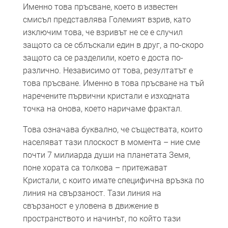
Именно това пръсване, което в известен
смисъл представлява Големият взрив, като
изключим това, че взривът не се е случил
защото са се сблъскали един в друг, а по-скоро
защото са се разделили, което е доста по-
различно. Независимо от това, резултатът е
това пръсване. Именно в това пръсване на тъй
наречените първични кристали е изходната
точка на онова, което наричаме фрактал.
Това означава буквално, че съществата, които
населяват тази плоскост в момента – ние сме
почти 7 милиарда души на планетата Земя,
поне хората са толкова – притежават
Кристали, с които имате специфична връзка по
линия на свързаност. Тази линия на
свързаност е уловена в движение в
пространството и начинът, по който тази