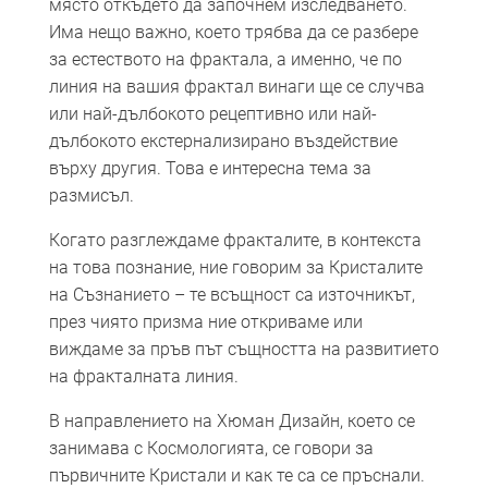
място откъдето да започнем изследването.
Има нещо важно, което трябва да се разбере
за естеството на фрактала, а именно, че по
линия на вашия фрактал винаги ще се случва
или най-дълбокото рецептивно или най-
дълбокото екстернализирано въздействие
върху другия. Това е интересна тема за
размисъл.
Когато разглеждаме фракталите, в контекста
на това познание, ние говорим за Кристалите
на Съзнанието – те всъщност са източникът,
през чиято призма ние откриваме или
виждаме за пръв път същността на развитието
на фракталната линия.
В направлението на Хюман Дизайн, което се
занимава с Космологията, се говори за
първичните Кристали и как те са се пръснали.