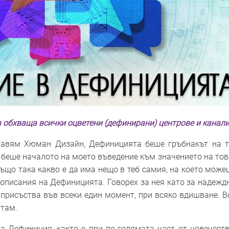
 обхваща всички оцветени (дефинирани) центрове и канал
тавям Хюман Дизайн, Дефиницията беше гръбнакът на т
я беше началото на моето въведение към значението на тов
също така какво е да има нещо в теб самия, на което може
описания на Дефиницията. Говорех за нея като за надежд
о присъства във всеки един момент, при всяко вдишване. В
 там.
а Дефиниция, както е при по-голямата част от човечеств