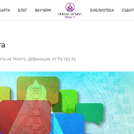
КАРТА
БЛОГ
ВАУЧЕРИ
БИБЛИОТЕКА
СЪБИТ
та
та на Тялото
,
Дефиниция
,
от Ра Уру Ху