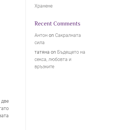
Хранене
Recent Comments
Антон
on
Сакралната
сила
татяна
on
Бъдещето на
секса, любовта и
връзките
 две
гато
вата