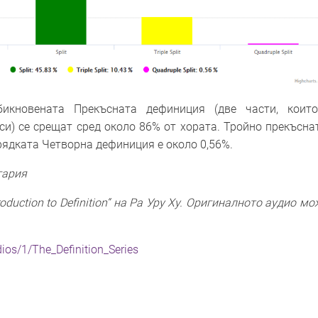
икновената Прекъсната дефиниция (две части, коит
си) се срещат сред около 86% от хората. Тройно прекъсна
рядката Четворна дефиниция е около 0,56%.
гария
oduction to Definition“ на Ра Уру Ху. Оригиналното аудио мо
ios/1/The_Definition_Series