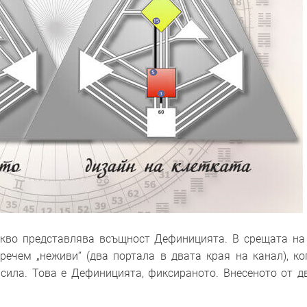
кво представлява всъщност Дефиницията. В срещата на
ечем „неживи“ (два портала в двата края на канал), ко
сила. Това е Дефиницията, фиксираното. Внесеното от д