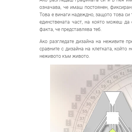
означава, че имаш постоянен, фиксиран
Това е винаги надеждно, защото това си т
единствената част, на която можеш да 
факта, че представлява теб.
Ако разгледате дизайна на неживите пре
сравните с дизайна на клетката, който 
неживото към живото.