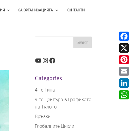
ИЯ
ЗА ОРГАНИЗАЦИЯТА
КОНТАКТИ
Face
X
YouTube
Instagram
Facebook
Pinter
Categories
Email
4-те Типа
Linke
9-те Центъра в Графиката
What
на Тялото
Връзки
Глобалните Цикли