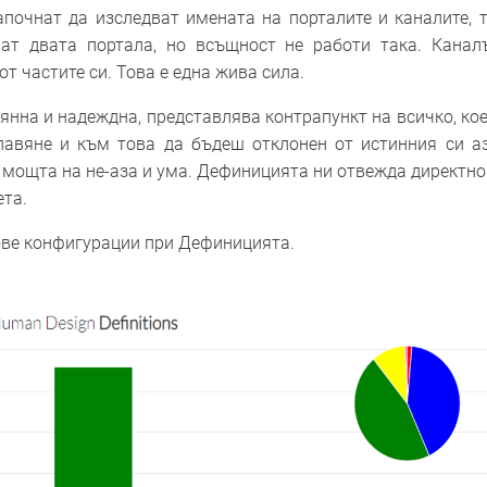
очнат да изследват имената на порталите и каналите, т
ат двата портала, но всъщност не работи така. Канал
т частите си. Това е една жива сила.
янна и надеждна, представлява контрапункт на всичко, кое
лавяне и към това да бъдеш отклонен от истинния си аз
а мощта на не-аза и ума. Дефиницията ни отвежда директно
ета.
ове конфигурации при Дефиницията.