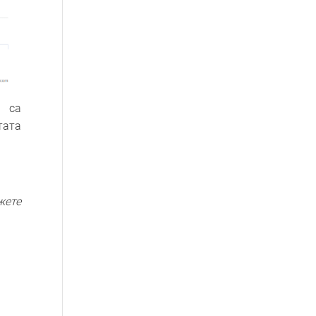
о са
тата
жете