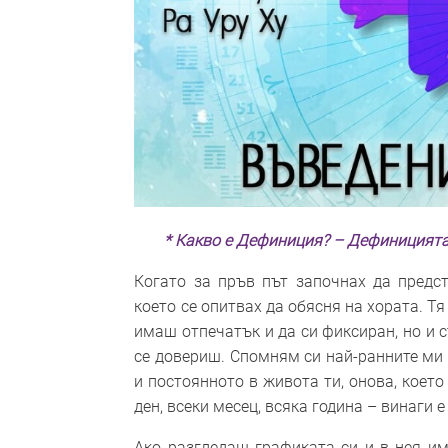
* Какво е Дефиниция? – Дефиницията
Когато за пръв път започнах да предс
което се опитвах да обясня на хората. Т
имаш отпечатък и да си фиксиран, но и 
се довериш. Спомням си най-ранните ми 
и постоянното в живота ти, онова, коет
ден, всеки месец, всяка година – винаги е
Ако разгледаш графиката си и в нея им