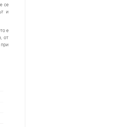
е се
ът и
то е
, от
 при