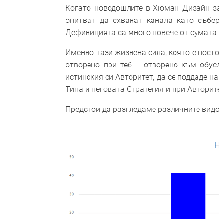
Когато новодошлите в Хюман Дизайн зап
опитват да схванат канала като събер
Дефиницията са много повече от сумата о
Именно тази жизнена сила, която е посто
отворено при теб – отворено към обус
истинския си Авторитет, да се поддаде н
Типа и неговата Стратегия и при Авторит
Предстои да разгледаме различните вид