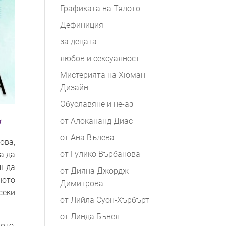
Графиката на Тялото
Дефиниция
за децата
любов и сексуалност
Мистерията на Хюман
Дизайн
Обуславяне и не-аз
от Алокананд Диас
и
от Ана Вълева
ова,
от Гулико Върбанова
а да
ш да
от Дияна Джордж
ното
Димитрова
секи
от Лийла Суон-Хърбърт
от Линда Бънел
ото,