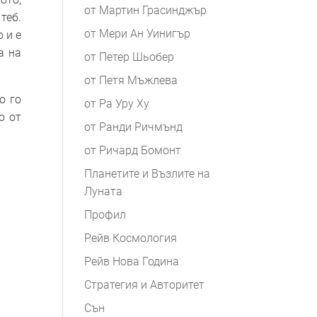
от Мартин Грасинджър
теб.
от Мери Ан Уинигър
 и е
а на
от Петер Шьобер
от Петя Мъжлева
о го
от Ра Уру Ху
о от
от Ранди Ричмънд
от Ричард Бомонт
Планетите и Възлите на
Луната
Профил
Рейв Космология
Рейв Нова Година
Стратегия и Авторитет
Сън