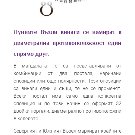
Лунните Възли винаги се намират в
диаметрална противоположност един
спрямо друг.
В мандалата те са представлявани от
комбинации от два портала, наричани
опозиции или още полярности. Тези опозиции
са винаги едни и същи, те не се променят.
Всеки портал има само една конкретна
опозиция и по този начин се оформят 32
двойки портали, диаметрално противоположни
в колелото.
Северният и Южният Възел маркират крайните