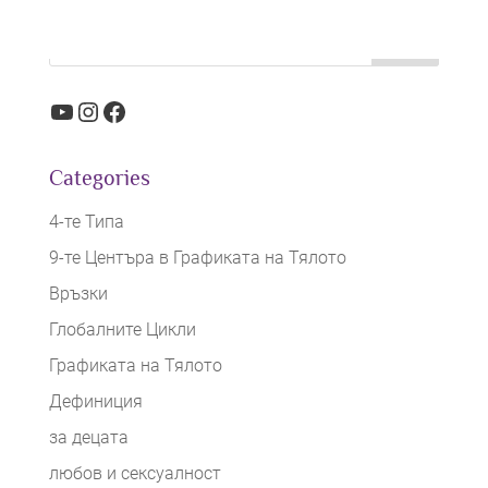
YouTube
Instagram
Facebook
Categories
4-те Типа
9-те Центъра в Графиката на Тялото
Връзки
Глобалните Цикли
Графиката на Тялото
Дефиниция
за децата
любов и сексуалност