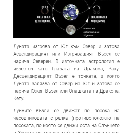
Луната изгрява от Юг към Север и затова
Асцендиращият или Изгряващият Възел се
нарича Северен. В източната астрология е
известен като Главата на Дракона, Раху.
Десцендиращият Възел е точката, в която
Луната залязва от Север на Юг и затова се
нарича Южен Възел или Опашката на Дракона,
Кету.
Лунните възли се движат по посока на
часовниковата стрелка (противоположно на
посоката, по която се движи оста на Слънцето
и Земята по мандалата) и правят една пълна