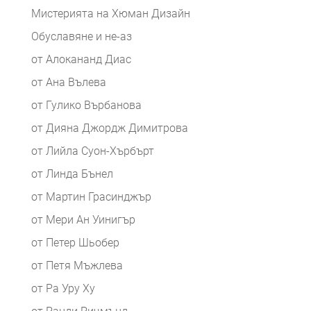
Мистерията на Хюман Дизайн
Обуславяне и не-аз
от Алокананд Диас
от Ана Вълева
от Гулико Върбанова
от Дияна Джордж Димитрова
от Лийла Суон-Хърбърт
от Линда Бънел
от Мартин Грасинджър
от Мери Ан Уинигър
от Петер Шьобер
от Петя Мъжлева
от Ра Уру Ху