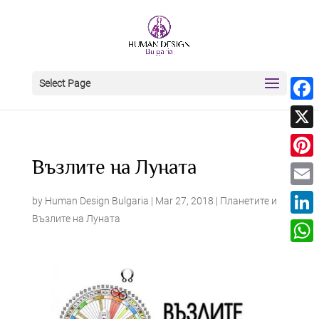
Select Page
Face
X
Възлите на Луната
Pinter
Email
by
Human Design Bulgaria
|
Mar 27, 2018
|
Планетите и
Възлите на Луната
Linke
What