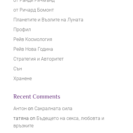
от Ранди Ричмънд
от Ричард Бомонт
Планетите и Възлите на Луната
Профил
Рейв Космология
Рейв Нова Година
Стратегия и Авторитет
Сън
Хранене
Recent Comments
Антон
on
Сакралната сила
татяна
on
Бъдещето на секса, любовта и
връзките