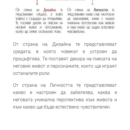
От страна на Дизайна те представляват
средата, в която човекът е устроен да
процъфтява. Те поставят декора на пиесата на
неговия живот и персонажите, които ще играят
останалите роли.
От страна на Личността те представляват
какво е настроен да забелязва, каква е
неговата уникална перспектива към живота и
към какво ще бъде естествено чувствителен.