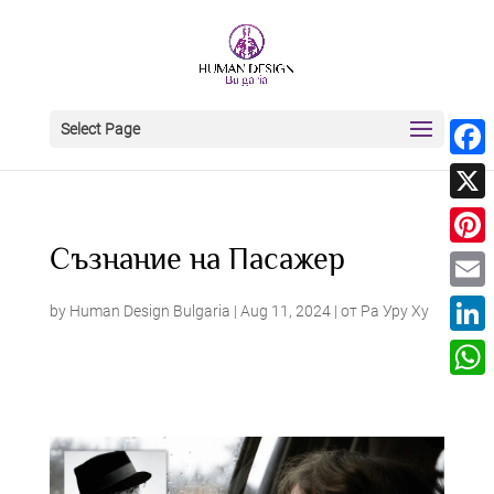
Select Page
Face
X
Съзнание на Пасажер
Pinter
Email
by
Human Design Bulgaria
|
Aug 11, 2024
|
от Ра Уру Ху
Linke
What