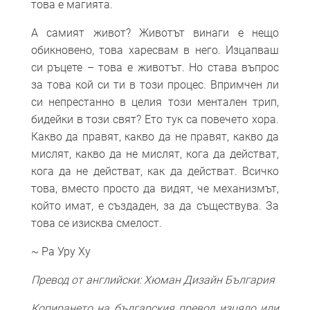
това е магията.
А самият живот? Животът винаги е нещо
обикновено, това харесвам в него. Изцапваш
си ръцете – това е животът. Но става въпрос
за това кой си ти в този процес. Впримчен ли
си непрестанно в целия този ментален трип,
бидейки в този свят? Ето тук са повечето хора.
Какво да правят, какво да не правят, какво да
мислят, какво да не мислят, кога да действат,
кога да не действат, как да действат. Всичко
това, вместо просто да видят, че механизмът,
който имат, е създаден, за да съществува. За
това се изисква смелост.
~ Ра Уру Ху
Превод от английски: Хюман Дизайн България
Копирането на българския превод изцяло или