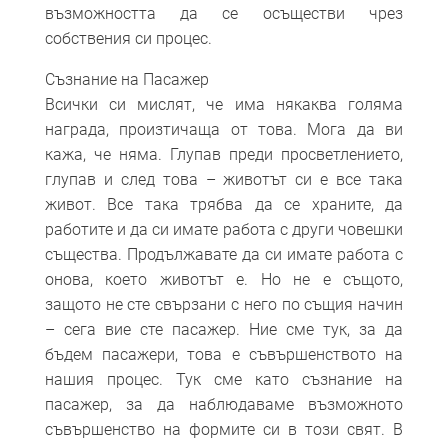
възможността да се осъществи чрез
собствения си процес.
Съзнание на Пасажер
Всички си мислят, че има някаква голяма
награда, произтичаща от това. Мога да ви
кажа, че няма. Глупав преди просветлението,
глупав и след това – животът си е все така
живот. Все така трябва да се храните, да
работите и да си имате работа с други човешки
същества. Продължавате да си имате работа с
онова, което животът е. Но не е същото,
защото не сте свързани с него по същия начин
– сега вие сте пасажер. Ние сме тук, за да
бъдем пасажери, това е съвършенството на
нашия процес. Тук сме като съзнание на
пасажер, за да наблюдаваме възможното
съвършенство на формите си в този свят. В