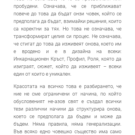
пробудени. Означава, че се приближават
повече до това да бъдат онзи човек, който се
предполага да бъдат, взимайки решения, които
са коректни за тях. Но това не означава, че
трансформират целия си процес. Не означава,
че стигат до това да изживеят онова, което им
е вродено и е в дизайна на всеки:
Инкарнационен Кръст, Профил, Роля, която да
изиграят, сюжет, който да изживеят – всеки
един от които е уникален.
Красотата на всичко това е разбирането, че
ние не сме ограничени от начина, по който
обусловеният не-азов свят е създал всички
тези различни начини да структурира онова,
което се предполага да бъдем и може да
бъдем. Няма правила, няма генерализации.
Във всяко едно човешко същество има само