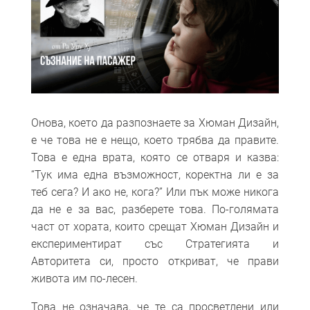
Онова, което да разпознаете за Хюман Дизайн,
е че това не е нещо, което трябва да правите.
Това е една врата, която се отваря и казва:
“Тук има една възможност, коректна ли е за
теб сега? И ако не, кога?” Или пък може никога
да не е за вас, разберете това. По-голямата
част от хората, които срещат Хюман Дизайн и
експериментират със Стратегията и
Авторитета си, просто откриват, че прави
живота им по-лесен.
Това не означава, че те са просветлени или