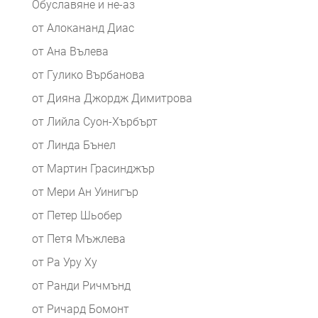
Обуславяне и не-аз
от Алокананд Диас
от Ана Вълева
от Гулико Върбанова
от Дияна Джордж Димитрова
от Лийла Суон-Хърбърт
от Линда Бънел
от Мартин Грасинджър
от Мери Ан Уинигър
от Петер Шьобер
от Петя Мъжлева
от Ра Уру Ху
от Ранди Ричмънд
от Ричард Бомонт