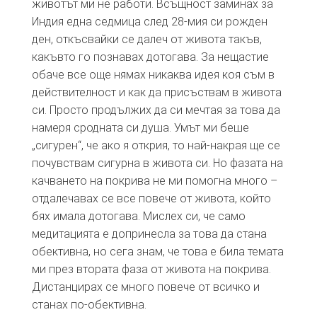
животът ми не работи. Всъщност заминах за
Индия една седмица след 28-мия си рожден
ден, откъсвайки се далеч от живота такъв,
какъвто го познавах дотогава. За нещастие
обаче все още нямах никаква идея коя съм в
действителност и как да присъствам в живота
си. Просто продължих да си мечтая за това да
намеря сродната си душа. Умът ми беше
„сигурен“, че ако я открия, то най-накрая ще се
почувствам сигурна в живота си. Но фазата на
качването на покрива не ми помогна много –
отдалечавах се все повече от живота, който
бях имала дотогава. Мислех си, че само
медитацията е допринесла за това да стана
обективна, но сега знам, че това е била темата
ми през втората фаза от живота на покрива.
Дистанцирах се много повече от всичко и
станах по-обективна.