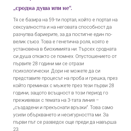
„сродна душа или не“.
Тя се базира на 59-ти портал, който е портал на
сексуалността и на неговата способност да
разчупва бариерите, за да постигне един по-
велик съюз. Това е генетична роля, която е
установена в биохимията ни. Търсех сродната
си душа откакто се помнех. Опустошението от
първите 28 години ми се отрази
психологически. Дори не можете да си
представите процесът на проба и грешка, през
който преминах с мъжете през тези първи 28
години, защото всъщност в този период го
преживявах с темата на 3-тата линия –
„създадени и прекъснати връзки“. Това само
усили объркването и несигурността ми. За
първи път се разведох още преди да навърша
23.