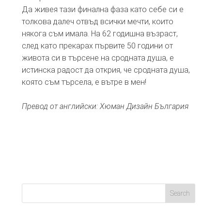
Да живея тази финална фаза като себе си е
толкова далеч отвъд всички мечти, които
някога съм имала. На 62 годишна възраст,
след като прекарах първите 50 години от
живота си в търсене на сродната душа, е
истинска радост да открия, че сродната душа,
която съм търсела, е вътре в мен!
Превод от английски: Хюман Дизайн България