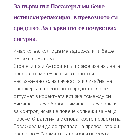
За първи път Пасажерът ми беше
истински релаксиран в превозното си
средство.
За първи път се почувствах
сигурна.
Имах котва, която да ме задържа, и тя беше
вътре в самата мен.
Стратегията и Авторитетът позволиха на двата
аспекта от мен – на съзнаваното и
несъзнаваното, на личността и дизайна, на
пасажерът и превозното средство, да се
отпуснат в коректната връзка помежду си.
Нямаше повече борба, нямаше повече опити
за контрол, нямаше повече копнежи за нещо
повече. Стратегията е онова, което позволи на
Пасажера ми да се предаде на превозното си
средство – Формата. Тя позволи на моята