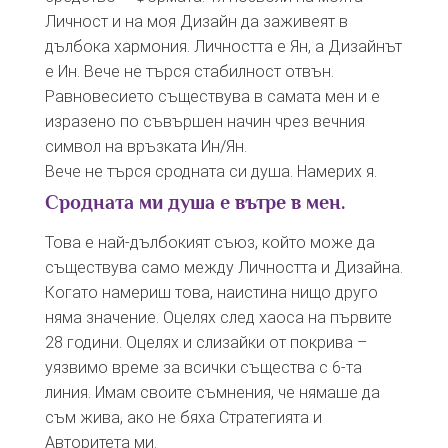
Личност и на моя Дизайн да заживеят в
дълбока хармония. Личността е Ян, а Дизайнът
е Ин. Вече не търся стабилност отвън.
Равновесието съществува в самата мен и е
изразено по съвършен начин чрез вечния
символ на връзката Ин/Ян.
Вече не търся сродната си душа. Намерих я.
Сродната ми душа е вътре в мен.
Това е най-дълбокият съюз, който може да
съществува само между Личността и Дизайна.
Когато намериш това, наистина нищо друго
няма значение. Оцелях след хаоса на първите
28 години. Оцелях и слизайки от покрива –
уязвимо време за всички същества с 6-та
линия. Имам своите съмнения, че нямаше да
съм жива, ако не бяха Стратегията и
Авторитета ми.