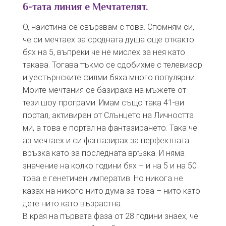
6-тата линия е Мечтателят.
О, наистина се свързвам с това. Спомням си,
че си мечтаех за сродната душа още откакто
бях на 5, въпреки че не мислех за нея като
такава. Тогава тъкмо се сдобихме с телевизор
и уестърнските филми бяха много популярни.
Моите мечтания се базираха на мъжете от
тези шоу програми. Имам също така 41-ви
портал, активиран от Слънцето на Личността
ми, а това е портал на фантазирането. Така че
аз мечтаех и си фантазирах за перфектната
връзка като за последната връзка. И няма
значение на колко години бях – и на 5 и на 50
това е генетичен императив. Но никога не
казах на никого нито дума за това – нито като
дете нито като възрастна.
В края на първата фаза от 28 години знаех, че