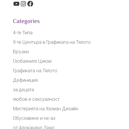
YouTube
Instagram
Facebook
Categories
4-те Типа
9-те Центъра в Графиката на Тялото
Връзки
Глобалните Цикли
Графиката на Тялото
Дефиниция
за децата
любов и сексуалност
Мистерията на Хюман Дизайн
Обуславяне и не-аз
от Алокананд Диас