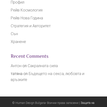
Профил
Рейв Космология
Рейв Нова Година
Стратегия и Авторитет
Сън
Хранене
Recent Comments
Антон
on
Сакралната сила
татяна
on
Бъдещето на секса, любовта и
връзките
© Human Design Bulgaria- Всички права запазени |
Защита на