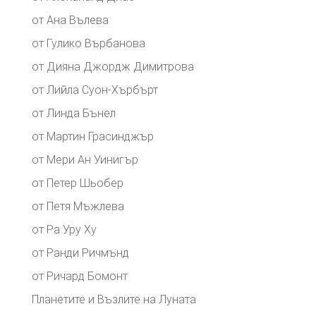
от Ана Вълева
от Гулико Върбанова
от Дияна Джордж Димитрова
от Лийла Суон-Хърбърт
от Линда Бънел
от Мартин Грасинджър
от Мери Ан Уинигър
от Петер Шьобер
от Петя Мъжлева
от Ра Уру Ху
от Ранди Ричмънд
от Ричард Бомонт
Планетите и Възлите на Луната