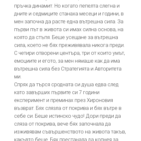
пръчка динамит. Но когато пепелта слегна и
дните и седмиците станаха месеци и години, в
мен започна да расте една вътрешна сила. За
първи път в живота си имах силна основа, на
която да стъпя. Беше усещане за вътрешна
сила, което не бях преживявала никога преди.
С четири отворени центъра, три от които умът,
емоциите и егото, за мен нямаше как да има
вътрешна сила без Стратегията и Авторитета
ми.
Спрях да търся сродната си душа едва след
като завърших първите си 7 години
експеримент и преминах през Хироновия
възврат. Бях слязла от покрива и бях вътре в
себе си. Беше истинско чудо! Дори преди да
сляза от покрива, вече бях започнала да
изживявам съвършенството на живота такъв,
какъвто беше. Бях престанала да копнея за