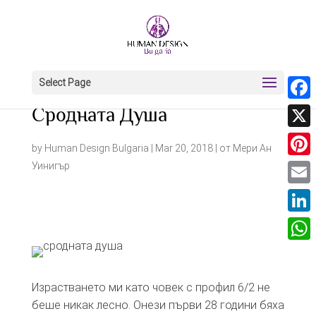
Select Page
Face
Сродната Душа
X
by
Human Design Bulgaria
|
Mar 20, 2018
|
от Мери Ан
Pinter
Уинигър
Email
Linke
What
Израстването ми като човек с профил 6/2 не
беше никак лесно. Онези първи 28 години бяха