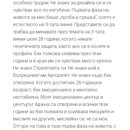
особено трудни. Не знаех за дизайна си и се
чувствах все по-изгубена. Първата фаза на
живота за мен беше „проба и грешка“, което e
естеството на 3-тата линия. Представете си да
трябва да минавате през темата на 3-та
та
линия цели 28 години, когато нямате
генетичната защита, както ако си я носите в
профила. Бях толкова уязвима през тези
години и в края им се чувствах много крехка.
Не знаех Стратегията си. Не знаех кой е
Вътрешният ми Авторитет. Не знаех къде бях
отворена. Когато достигнах 26-годишна
възраст, бях емоционално и ментално
нестабилна. Моят емоционален център и
центърът Аджна са отворени и всички тези
години аз бях поемала и усилвала емоциите и
мислите на другите, мислейки си, че са мои.
Отгоре на това в тази първа фаза на живота, с