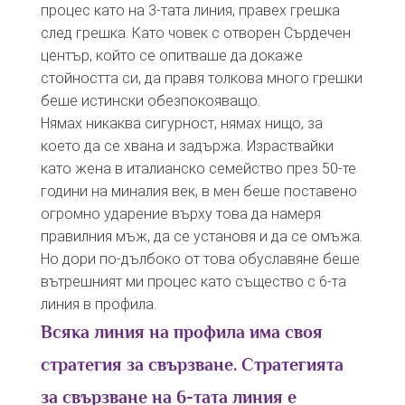
процес като на 3-тата линия, правех грешка
след грешка. Като човек с отворен Сърдечен
център, който се опитваше да докаже
стойността си, да правя толкова много грешки
беше истински обезпокояващо.
Нямах никаква сигурност, нямах нищо, за
което да се хвана и задържа. Израствайки
като жена в италианско семейство през 50-те
години на миналия век, в мен беше поставено
огромно ударение върху това да намеря
правилния мъж, да се установя и да се омъжа.
Но дори по-дълбоко от това обуславяне беше
вътрешният ми процес като същество с 6-та
линия в профила.
Всяка линия на профила има своя
стратегия за свързване. Стратегията
за свързване на 6-тата линия е