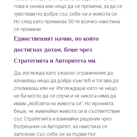
това и онова или нещо да се промени, за да се
чувствам по-добре със себе си и живота си.
Но след като преминах 50-те всичко наистина
се промени.
Единственият начин, по който
достигнах дотам, беше чрез
Стратегията и Авторитета ми.
Да, изглежда като ужасно ограничение да
изчакваш нещо да дойде към теб и тогава да
откликваш или не. Изглеждаше като че нищо
не би могло да се случи и че никога няма да
имам „любовта на живота си“. Но иронията
беше, че живеейки живота си в съответствие
със Стратегията и взимайки решения чрез
Вътрешния си Авторитет, аз наистина се
запознах със себе си за първи път.