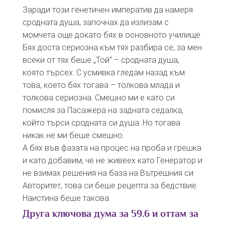
Заради този генетичен императив да намеря
сродната душа, започнах да излизам с
момчета още докато бях в основното училище.
Бях доста сериозна към тях разбира се, за мен
всеки от тях беше „Той“ – сродната душа,
която търсех. С усмивка гледам назад към
това, което бях тогава – толкова млада и
толкова сериозна. Смешно ми е като си
помисля за Пасажера на задната седалка,
който търси сродната си душа. Но тогава
никак не ми беше смешно.
А бях във фазата на процес на проба и грешка
и като добавим, че не живеех като Генератор и
не взимах решения на база на Вътрешния си
Авторитет, това си беше рецепта за бедствие.
Наистина беше такова.
Друга ключова дума за 59.6 и оттам за