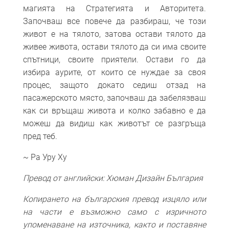
магията на Стратегията и Авторитета.
Започваш все повече да разбираш, че този
живот е на тялото, затова остави тялото да
живее живота, остави тялото да си има своите
спътници, своите приятели. Остави го да
избира аурите, от които се нуждае за своя
процес, защото докато седиш отзад на
пасажерското място, започваш да забелязваш
как си връщаш живота и колко забавно е да
можеш да видиш как животът се разгръща
пред теб.
~ Ра Уру Ху
Превод от английски: Хюман Дизайн България
Копирането на българския превод изцяло или
на части е възможно само с изричното
упоменаване на източника, както и поставяне