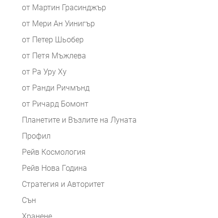
от Мартин Грасинджър
от Мери Ан Уинигър
от Петер Шьобер
от Петя Мъжлева
от Ра Уру Ху
от Ранди Ричмънд
от Ричард Бомонт
Планетите и Възлите на Луната
Профил
Рейв Космология
Рейв Нова Година
Стратегия и Авторитет
Сън
Хранене