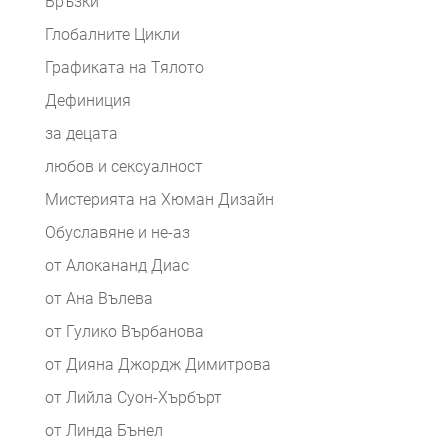
Връзки
Глобалните Цикли
Графиката на Тялото
Дефиниция
за децата
любов и сексуалност
Мистерията на Хюман Дизайн
Обуславяне и не-аз
от Алокананд Диас
от Ана Вълева
от Гулико Върбанова
от Дияна Джордж Димитрова
от Лийла Суон-Хърбърт
от Линда Бънел