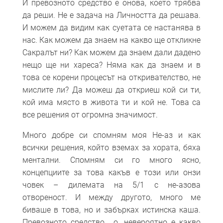
И превозното средство е онова, което трябва
да реши. Не е задача на Личността да решава.
И можем да видим как суетата се настанява в
нас. Как можем да знаем на какво ще откликне
Сакралът ни? Как можем да знаем дали дадено
нещо ще ни хареса? Няма как да знаем и в
това се корени процесът на откривателство, не
мислите ли? Да можеш да откриеш кой си ти,
кой има място в живота ти и кой не. Това са
все решения от огромна значимост.
Много добре си спомням моя Не-аз и как
всички решения, който вземах за хората, бяха
ментални. Спомням си го много ясно,
концепциите за това какъв е този или онзи
човек – дилемата на 5/1 с не-азова
отвореност. И между другото, много ме
биваше в това, но и забърках истинска каша.
Превозното средство… о, невероятно е какво