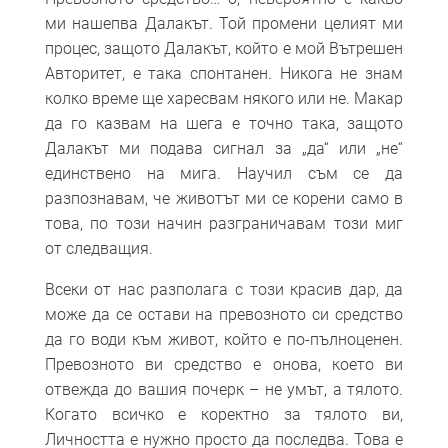
ми нашепва Далакът. Той промени целият ми
процес, защото Далакът, който е мой Вътрешен
Авторитет, е така спонтанен. Никога не знам
колко време ще харесвам някого или не. Макар
да го казвам на шега е точно така, защото
Далакът ми подава сигнал за „да“ или „не“
единствено на мига. Научил съм се да
разпознавам, че животът ми се корени само в
това, по този начин разграничавам този миг
от следващия.
Всеки от нас разполага с този красив дар, да
може да се остави на превозното си средство
да го води към живот, който е по-пълноценен.
Превозното ви средство е онова, което ви
отвежда до вашия почерк – не умът, а тялото.
Когато всичко е коректно за тялото ви,
Личността е нужно просто да последва. Това е