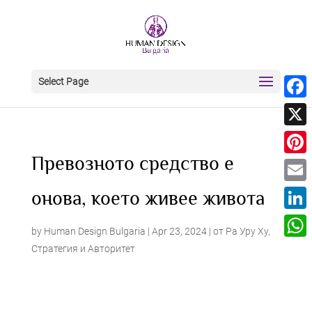
Select Page
Face
X
Превозното средство е
Pinter
Email
онова, което живее живота
Linke
by
Human Design Bulgaria
|
Apr 23, 2024
|
от Ра Уру Ху
,
What
Стратегия и Авторитет