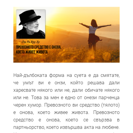
Най-дълбоката форма на суета е да смятате,
че умът ви е онзи, който решава дали
харесвате някого или не, дали обичате някого
или не. Това за мен е едно от онези парченца
черен хумор. Превозното ви средство (тялото)
е онова, което живее живота. Превозното
средство е онова, което се свързва в
партньорство, което извършва акта на любене.