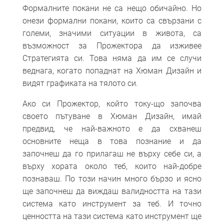
Формалните покани не са нещо обичайно. Но
онези формални покани, които са свързани с
големи, значими ситуации в живота, са
възможност за Прожектора да изживее
Стратегията си. Това няма да им се случи
веднага, когато попаднат на Хюман Дизайн и
видят графиката на тялото си.
Ако си Прожектор, който току-що започва
своето пътуване в Хюман Дизайн, имай
предвид, че най-важното е да схванеш
основните неща в това познание и да
започнеш да го прилагаш не върху себе си, а
върху хората около теб, които най-добре
познаваш. По този начин много бързо и ясно
ще започнеш да виждаш валидността на тази
система като инструмент за теб. И точно
ценността на тази система като инструмент ще