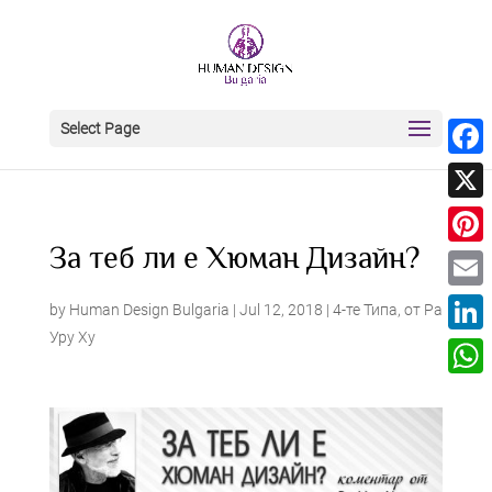
Select Page
Face
X
За теб ли е Хюман Дизайн?
Pinter
Email
by
Human Design Bulgaria
|
Jul 12, 2018
|
4-те Типа
,
от Ра
Уру Ху
Linke
What