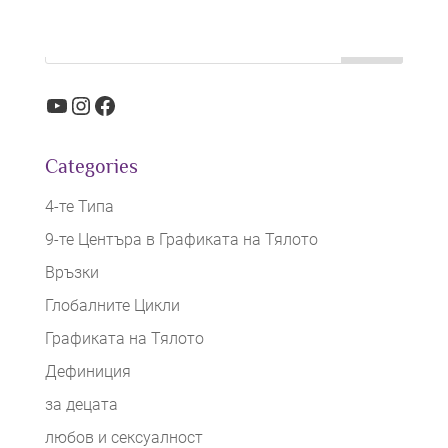
YouTube
Instagram
Facebook
Categories
4-те Типа
9-те Центъра в Графиката на Тялото
Връзки
Глобалните Цикли
Графиката на Тялото
Дефиниция
за децата
любов и сексуалност