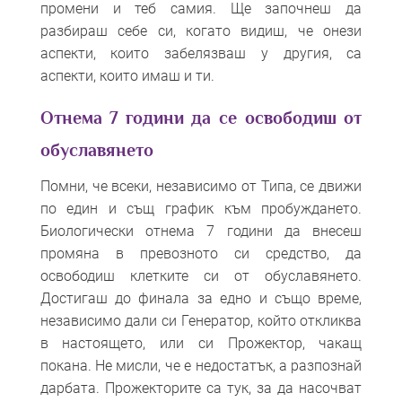
промени и теб самия. Ще започнеш да
разбираш себе си, когато видиш, че онези
аспекти, които забелязваш у другия, са
аспекти, които имаш и ти.
Отнема 7 години да се освободиш от
обуславянето
Помни, че всеки, независимо от Типа, се движи
по един и същ график към пробуждането.
Биологически отнема 7 години да внесеш
промяна в превозното си средство, да
освободиш клетките си от обуславянето.
Достигаш до финала за едно и също време,
независимо дали си Генератор, който откликва
в настоящето, или си Прожектор, чакащ
покана. Не мисли, че е недостатък, а разпознай
дарбата. Прожекторите са тук, за да насочват