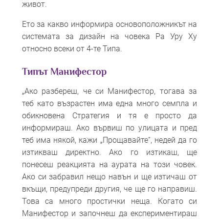
живот.
Ето за какво информира основоположникът на
системата за дизайн на човека Ра Уру Ху
относно всеки от 4-те Типа.
Типът Манифестор
„Ако разбереш, че си Манифестор, тогава за
теб като възрастен има една много семпла и
обикновена Стратегия и тя е просто да
информираш. Ако вървиш по улицата и пред
теб има някой, кажи „Прощавайте“, недей да го
изтикваш директно. Ако го изтикаш, ще
понесеш реакцията на аурата на този човек.
Ако си забравил нещо навън и ще изтичаш от
вкъщи, предупреди другия, че ще го направиш.
Това са много простички неща. Когато си
Манифестор и започнеш да експериментираш