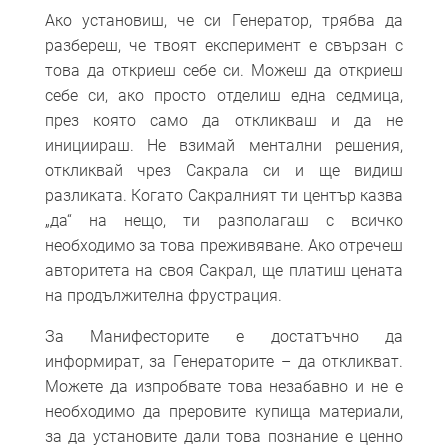
Ако установиш, че си Генератор, трябва да
разбереш, че твоят експеримент е свързан с
това да откриеш себе си. Можеш да откриеш
себе си, ако просто отделиш една седмица,
през която само да откликваш и да не
инициираш. Не взимай ментални решения,
откликвай чрез Сакрала си и ще видиш
разликата. Когато Сакралният ти център казва
„да“ на нещо, ти разполагаш с всичко
необходимо за това преживяване. Ако отречеш
авторитета на своя Сакрал, ще платиш цената
на продължителна фрустрация.
За Манифесторите е достатъчно да
информират, за Генераторите – да откликват.
Можете да изпробвате това незабавно и не е
необходимо да преровите купища материали,
за да установите дали това познание е ценно