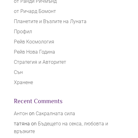
от Ранди Ричмънд
от Ричард Бомонт
Планетите и Възлите на Луната
Профил
Рейв Космология
Рейв Нова Година
Стратегия и Авторитет
Сън
Хранене
Recent Comments
Антон
on
Сакралната сила
татяна
on
Бъдещето на секса, любовта и
връзките