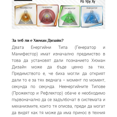
За теб ли е Хюман Дизайн?
Двата Енергийни Типа (Генератор и
Манифестор) имат изначално предимство в
това да установят дали познанието Хюман
Дизайн може да бъде ценно за тях.
Предимството е, че биха могли да открият
дали то е за тях веднага – момент по момент,
секунда по секунда. Неенергийните Типове
(Прожектор и Рефлектор) обаче е необходимо
първоначално да се задълбочат в системата и
механизмите, които тя описва, преди да могат
да видят как тя може да има принос в техния