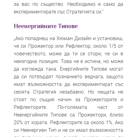
за вас по същество. Необходимо е само да
експериментирате със Стратегията си.“
Неенергийните Типове
„Ако попаднеш на Хюман Дизайн и установиш,
че си Прожектор или Рефлектор, около 1/5 от
човечеството, може да ти се стори, че си в
неизгодна позиция. Това не е истина, но може
да изглежда така. Енергийните Типове могат
да си потвърдят познанието веднага, защото
имат възможността да експериментират със
своята Стратегия незабавно. Но нещата не
стоят по същия начин за Прожекторите и
Рефлекторите. По-голямата част от
Неенергийните Типове са Прожектори, близо
20% от хората. Рефлекторите са около 1%. Ако
си Неенергиен Тип и не си имал възможността