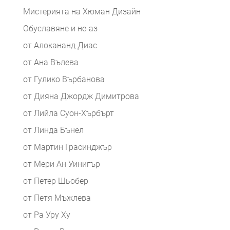
Мистерията на Хюман Дизайн
Обуславяне и не-аз
от Алокананд Диас
от Ана Вълева
от Гулико Върбанова
от Дияна Джордж Димитрова
от Лийла Суон-Хърбърт
от Линда Бънел
от Мартин Грасинджър
от Мери Ан Уинигър
от Петер Шьобер
от Петя Мъжлева
от Ра Уру Ху