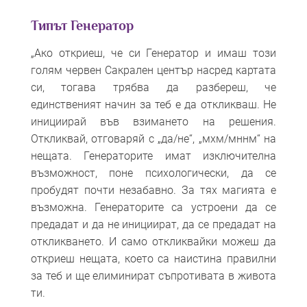
Типът Генератор
„Ако откриеш, че си Генератор и имаш този
голям червен Сакрален център насред картата
си, тогава трябва да разбереш, че
единственият начин за теб е да откликваш. Не
инициирай във взимането на решения.
Откликвай, отговаряй с „да/не“, „мхм/мннм“ на
нещата. Генераторите имат изключителна
възможност, поне психологически, да се
пробудят почти незабавно. За тях магията е
възможна. Генераторите са устроени да се
предадат и да не инициират, да се предадат на
откликването. И само откликвайки можеш да
откриеш нещата, което са наистина правилни
за теб и ще елиминират съпротивата в живота
ти.