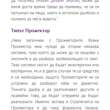
да получиш
хюман дизайн анализ
, може да
мине доста време преди да приемеш, че си се
натъкнал на нещо, което е истински дълбоко и
полезно за теб в живота.“
Типът Прожектор
„Нека започнем с Прожекторите. Всеки
Прожектор има нужда да открие някаква
система, чрез която да може да се свързва с
околните и да разбира заобикалящия го свят.
Тези системи могат да бъдат екзотерични или
езотерични, но и в двата случая те са средство
и са необходими, защото Прожекторите не са
устроени да разбират себе си директно.
Тяхната дарба е да разпознават другите и
правейки това, да бъдат отворени да бъдат
разпознати. Именно затова и Стратегията на
Прожектора е да чака формална покана.