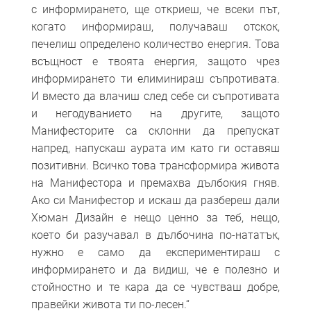
с информирането, ще откриеш, че всеки път,
когато информираш, получаваш отскок,
печелиш определено количество енергия. Това
всъщност е твоята енергия, защото чрез
информирането ти елиминираш съпротивата.
И вместо да влачиш след себе си съпротивата
и негодуванието на другите, защото
Манифесторите са склонни да препускат
напред, напускаш аурата им като ги оставяш
позитивни. Всичко това трансформира живота
на Манифестора и премахва дълбокия гняв.
Ако си Манифестор и искаш да разбереш дали
Хюман Дизайн е нещо ценно за теб, нещо,
което би разучавал в дълбочина по-нататък,
нужно е само да експериментираш с
информирането и да видиш, че е полезно и
стойностно и те кара да се чувстваш добре,
правейки живота ти по-лесен.“