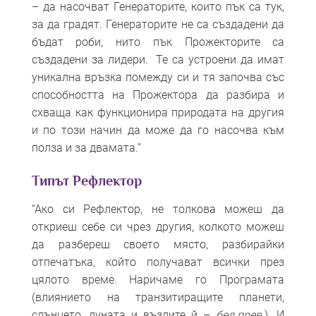
– да насочват Генераторите, които пък са тук,
за да градят. Генераторите не са създадени да
бъдат роби, нито пък Прожекторите са
създадени за лидери. Те са устроени да имат
уникална връзка помежду си и тя започва със
способността на Прожектора да разбира и
схваща как функционира природата на другия
и по този начин да може да го насочва към
полза и за двамата.”
Типът Рефлектор
“Ако си Рефлектор, не толкова можеш да
откриеш себе си чрез другия, колкото можеш
да разбереш своето място, разбирайки
отпечатъка, който получават всички през
цялото време. Наричаме го Програмата
(влиянието на транзитиращите планети,
слънцето, луната и възлите й –
бел.прев.
). И