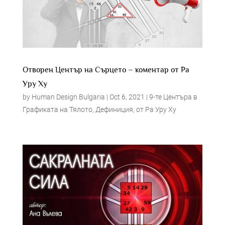
Отворен Център на Сърцето – коментар от Ра
Уру Ху
by
Human Design Bulgaria
|
Oct 6, 2021
|
9-те Центъра в
Графиката на Тялото
,
Дефиниция
,
от Ра Уру Ху