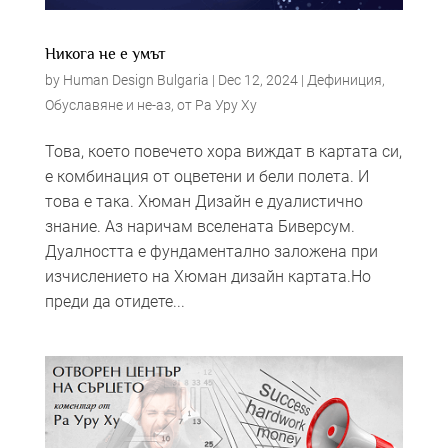
Никога не е умът
by
Human Design Bulgaria
|
Dec 12, 2024
|
Дефиниция
,
Обуславяне и не-аз
,
от Ра Уру Ху
Това, което повечето хора виждат в картата си,
е комбинация от оцветени и бели полета. И
това е така. Хюман Дизайн е дуалистично
знание. Аз наричам вселената Биверсум.
Дуалността е фундаментално заложена при
изчислението на Хюман дизайн картата.Но
преди да отидете...