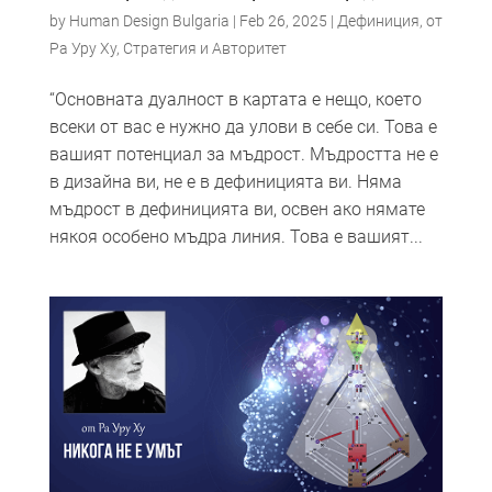
by
Human Design Bulgaria
|
Feb 26, 2025
|
Дефиниция
,
от
Ра Уру Ху
,
Стратегия и Авторитет
“Основната дуалност в картата е нещо, което
всеки от вас е нужно да улови в себе си. Това е
вашият потенциал за мъдрост. Мъдростта не е
в дизайна ви, не е в дефиницията ви. Няма
мъдрост в дефиницията ви, освен ако нямате
някоя особено мъдра линия. Това е вашият...