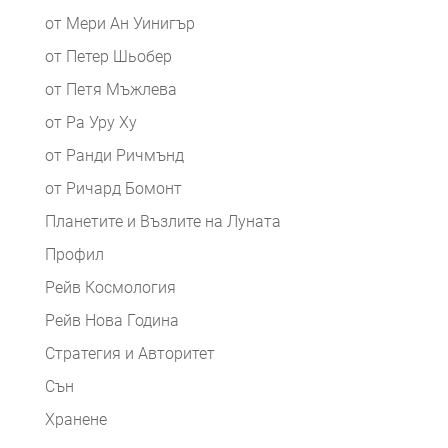
от Мери Ан Уинигър
от Петер Шьобер
от Петя Мъжлева
от Ра Уру Ху
от Ранди Ричмънд
от Ричард Бомонт
Планетите и Възлите на Луната
Профил
Рейв Космология
Рейв Нова Година
Стратегия и Авторитет
Сън
Хранене