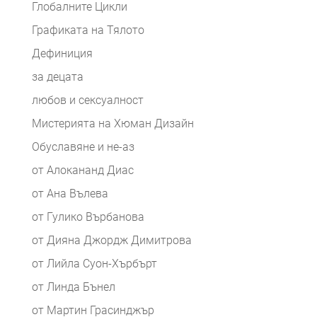
Глобалните Цикли
Графиката на Тялото
Дефиниция
за децата
любов и сексуалност
Мистерията на Хюман Дизайн
Обуславяне и не-аз
от Алокананд Диас
от Ана Вълева
от Гулико Върбанова
от Дияна Джордж Димитрова
от Лийла Суон-Хърбърт
от Линда Бънел
от Мартин Грасинджър