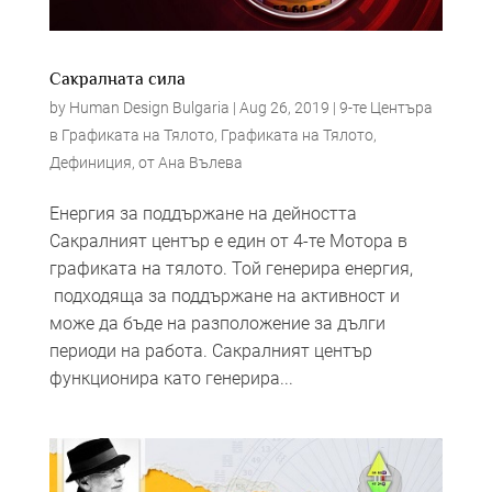
Сакралната сила
by
Human Design Bulgaria
|
Aug 26, 2019
|
9-те Центъра
в Графиката на Тялото
,
Графиката на Тялото
,
Дефиниция
,
от Ана Вълева
Енергия за поддържане на дейността
Сакралният център е един от 4-те Мотора в
графиката на тялото. Той генерира енергия,
подходяща за поддържане на активност и
може да бъде на разположение за дълги
периоди на работа. Сакралният център
функционира като генерира...