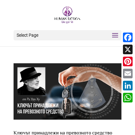
Select Page
Face
X
Pinter
Email
Linke
What
Ключът принадлежи на превозното средство