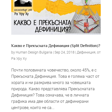
Какво е Прекъсната Дефиниция (Split Definition)?
by
Human Design Bulgaria
|
Sep 24, 2018
|
Дефиниция
,
от
Ра Уру Ху
Почти половината човечество, около 45%, е с
Прекъсната Дефиниция. Това е голяма част от
хората и ни разкрива много за човешката
природа. Какво представлява Прекъснатата
Дефиниция? Това означава, че в личната
графика има две области от дефинирани
центрове, които не са...