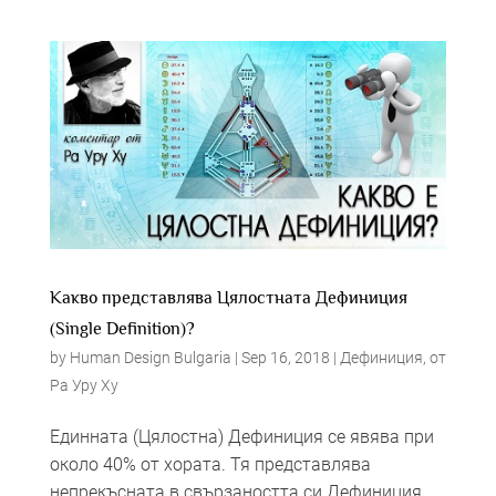
Какво представлява Цялостната Дефиниция
(Single Definition)?
by
Human Design Bulgaria
|
Sep 16, 2018
|
Дефиниция
,
от
Ра Уру Ху
Единната (Цялостна) Дефиниция се явява при
около 40% от хората. Тя представлява
непрекъсната в свързаността си Дефиниция.