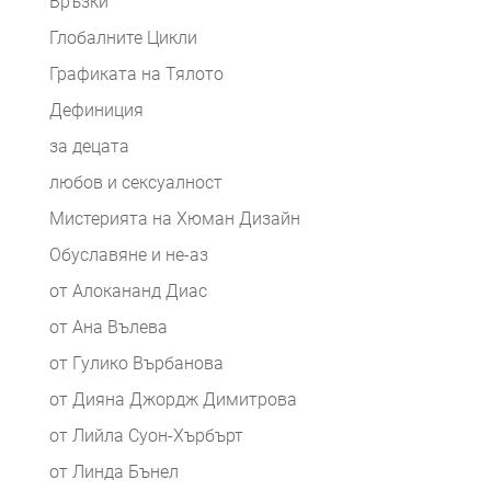
Връзки
Глобалните Цикли
Графиката на Тялото
Дефиниция
за децата
любов и сексуалност
Мистерията на Хюман Дизайн
Обуславяне и не-аз
от Алокананд Диас
от Ана Вълева
от Гулико Върбанова
от Дияна Джордж Димитрова
от Лийла Суон-Хърбърт
от Линда Бънел