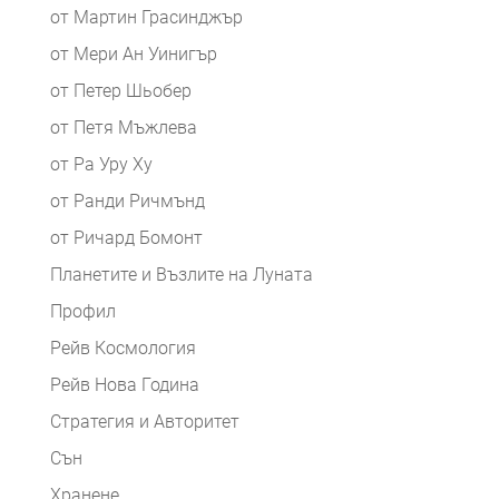
от Мартин Грасинджър
от Мери Ан Уинигър
от Петер Шьобер
от Петя Мъжлева
от Ра Уру Ху
от Ранди Ричмънд
от Ричард Бомонт
Планетите и Възлите на Луната
Профил
Рейв Космология
Рейв Нова Година
Стратегия и Авторитет
Сън
Хранене