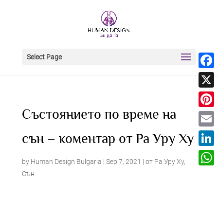
Select Page
Face
X
Състоянието по време на
Pinter
Email
сън – коментар от Ра Уру Ху
Linke
by
Human Design Bulgaria
|
Sep 7, 2021
|
от Ра Уру Ху
,
What
Сън