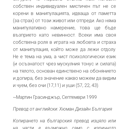
собствен индивидуален мистичен път не се
корени в манипулацията, идваща от паметта
(за страх) от този живот или отпреди. Ако няма
манипулативно намерение, това ще бъде
възприето като невинност. Всеки има своя
собствена роля в играта на любовта и страха
от манипулация, който може да лежи отдолу.
Не е тема на ума, а чист психологически език
(и осъзнатост чрез мускулния тонус и силата)
на тялото, основан единствено на обонянието
и допира, без значение какво можем да видим
и чуем, без очи (17,11) и уши (57, 22, 43).
~Мартин Грасинджър, Септември 1999
Превод от английски: Хюман Дизайн България
Копирането на българския превод изцяло или
на части е възможно само с изричното