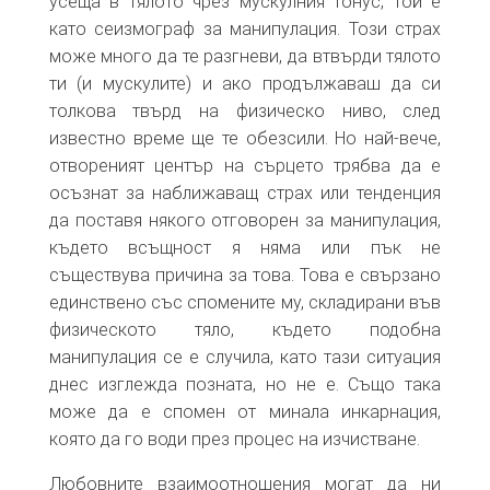
усеща в тялото чрез мускулния тонус, той е
като сеизмограф за манипулация. Този страх
може много да те разгневи, да втвърди тялото
ти (и мускулите) и ако продължаваш да си
толкова твърд на физическо ниво, след
известно време ще те обезсили. Но най-вече,
отвореният център на сърцето трябва да е
осъзнат за наближаващ страх или тенденция
да поставя някого отговорен за манипулация,
където всъщност я няма или пък не
съществува причина за това. Това е свързано
единствено със спомените му, складирани във
физическото тяло, където подобна
манипулация се е случила, като тази ситуация
днес изглежда позната, но не е. Също така
може да е спомен от минала инкарнация,
която да го води през процес на изчистване.
Любовните взаимоотношения могат да ни