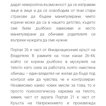
дадат невероятна възможност да се изправим
лице в лице и да се освободим от тези стари
страхове да бъдем манипулирани, чиито
корени може да са в нашето детство, където
сме били дълбоко зависими и често
манипулирани да обичаме родителите си
въпреки нуждата да сме нужни.
Портал 26 е част от Инкарнационния кръст на
Владетеля. В рамките на този канал 26-44,
който се корени дълбоко в мускулите на
тялото като сила за работата, която наистина
обичаш – един владетел не желае да бъде под
контрол или да чувства, че е контролиран.
Независимо какво човек мисли за това, то е
просто психологическа харизма на тялото,
химия, част от аурата. Портал 21 е част от
Кръста на Напрежението и произвежда