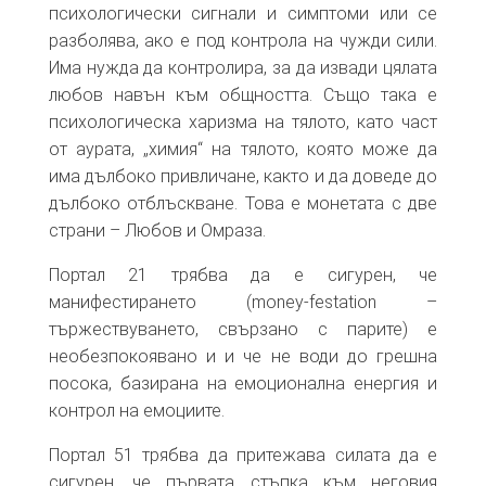
психологически сигнали и симптоми или се
разболява, ако е под контрола на чужди сили.
Има нужда да контролира, за да извади цялата
любов навън към общността. Също така е
психологическа харизма на тялото, като част
от аурата, „химия“ на тялото, която може да
има дълбоко привличане, както и да доведе до
дълбоко отблъскване. Това е монетата с две
страни – Любов и Омраза.
Портал 21 трябва да е сигурен, че
манифестирането (money-festation –
тържествуването, свързано с парите) е
необезпокоявано и и че не води до грешна
посока, базирана на емоционална енергия и
контрол на емоциите.
Портал 51 трябва да притежава силата да е
сигурен, че първата стъпка към неговия