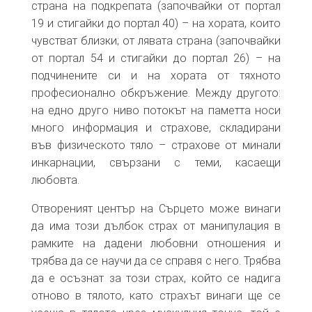
страна на подкрепата (започвайки от портал
19 и стигайки до портал 40) – на хората, които
чувстват близки; от лявата страна (започвайки
от портал 54 и стигайки до портал 26) – на
подчинените си и на хората от тяхното
професионално обкръжение. Между другото:
на едно друго ниво потокът на паметта носи
много информация и страхове, складирани
във физическото тяло – страхове от минали
инкарнации, свързани с теми, касаещи
любовта.
Отвореният център на Сърцето може винаги
да има този дълбок страх от манипулация в
рамките на дадени любовни отношения и
трябва да се научи да се справя с него. Трябва
да е осъзнат за този страх, който се надига
отново в тялото, като страхът винаги ще се