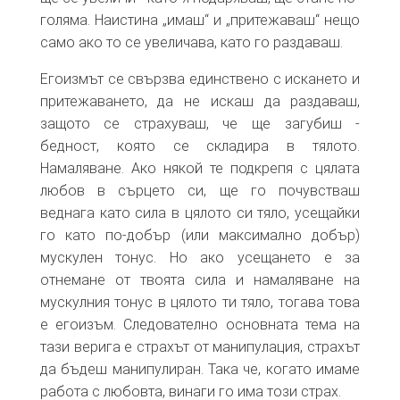
голяма. Наистина „имаш“ и „притежаваш“ нещо
само ако то се увеличава, като го раздаваш.
Егоизмът се свързва единствено с искането и
притежаването, да не искаш да раздаваш,
защото се страхуваш, че ще загубиш -
бедност, която се складира в тялото.
Намаляване. Ако някой те подкрепя с цялата
любов в сърцето си, ще го почувстваш
веднага като сила в цялото си тяло, усещайки
го като по-добър (или максимално добър)
мускулен тонус. Но ако усещането е за
отнемане от твоята сила и намаляване на
мускулния тонус в цялото ти тяло, тогава това
е егоизъм. Следователно основната тема на
тази верига е страхът от манипулация, страхът
да бъдеш манипулиран. Така че, когато имаме
работа с любовта, винаги го има този страх.