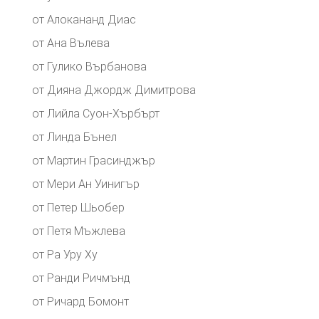
от Алокананд Диас
от Ана Вълева
от Гулико Върбанова
от Дияна Джордж Димитрова
от Лийла Суон-Хърбърт
от Линда Бънел
от Мартин Грасинджър
от Мери Ан Уинигър
от Петер Шьобер
от Петя Мъжлева
от Ра Уру Ху
от Ранди Ричмънд
от Ричард Бомонт