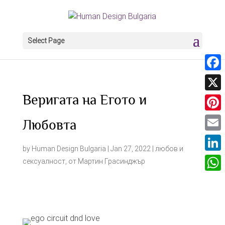
Select Page
Face
Веригата на Егото и
X
Pinter
Любовта
Email
by
Human Design Bulgaria
|
Jan 27, 2022
|
любов и
Linke
сексуалност
,
от Мартин Грасинджър
What