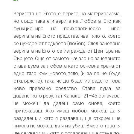
Веригата на Егото е верига на материализма,
но също така е и верига на Любовта. Ето как
функционира на психологическо ниво:
веригата на Егото представлява тялото, което
се нуждае от подкрепа (любов). След зачеване
веригата на Егото се изгражда от Центъра на
Сърцето. Още от самото начало на зачеването
става дума за любовта като основна храна от
едно тяло към новото тяло (и за да не бъде
отхвърлено), така че да бъде изградено това
ново превозно средство. Става дума за
даване: като резултат Каналът 21–45 означава,
че можеш да дадеш само онова, което
притежаваш. Ако имаш любов, можеш да я
раздадеш, и като я раздаваш, ще откриеш, че
никога не можеш да я изгубиш. Вместо това тя
ще се увеличи - като я подаряваш, ще стане по-