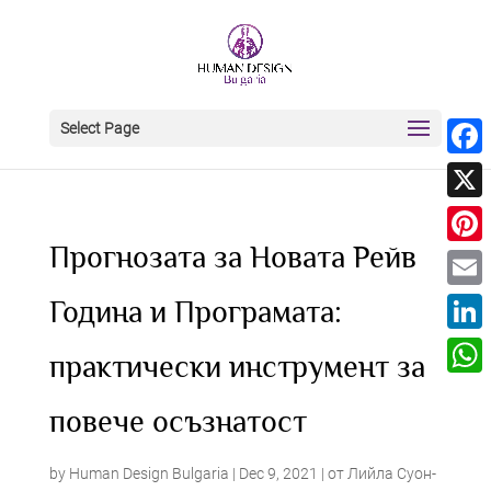
Select Page
Face
X
Прогнозата за Новата Рейв
Pinter
Email
Година и Програмата:
Linke
практически инструмент за
What
повече осъзнатост
by
Human Design Bulgaria
|
Dec 9, 2021
|
от Лийла Суон-