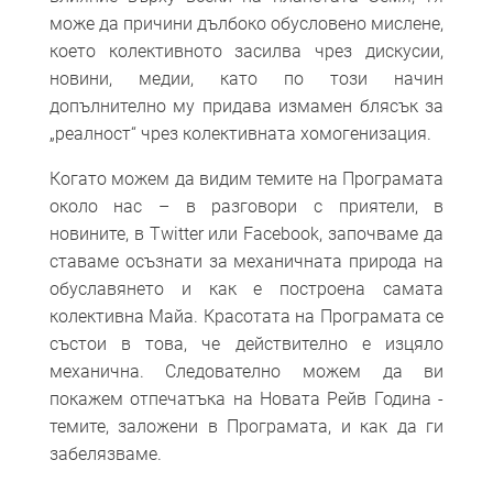
може да причини дълбоко обусловено мислене,
което колективното засилва чрез дискусии,
новини, медии, като по този начин
допълнително му придава измамен блясък за
„реалност“ чрез колективната хомогенизация.
Когато можем да видим темите на Програмата
около нас – в разговори с приятели, в
новините, в Twitter или Facebook, започваме да
ставаме осъзнати за механичната природа на
обуславянето и как е построена самата
колективна Майа. Красотата на Програмата се
състои в това, че действително е изцяло
механична. Следователно можем да ви
покажем отпечатъка на Новата Рейв Година -
темите, заложени в Програмата, и как да ги
забелязваме.