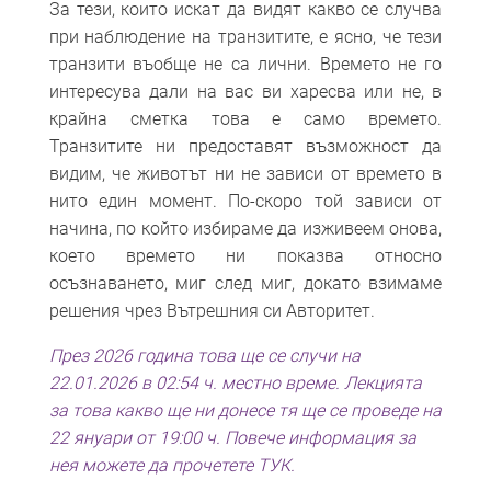
За тези, които искат да видят какво се случва
при наблюдение на транзитите, е ясно, че тези
транзити въобще не са лични. Времето не го
интересува дали на вас ви харесва или не, в
крайна сметка това е само времето.
Транзитите ни предоставят възможност да
видим, че животът ни не зависи от времето в
нито един момент. По-скоро той зависи от
начина, по който избираме да изживеем онова,
което времето ни показва относно
осъзнаването, миг след миг, докато взимаме
решения чрез Вътрешния си Авторитет.
През 2026 година това ще се случи на
22.01.2026 в 02:54 ч. местно време.
Лекцията
за това какво ще ни донесе тя ще се проведе на
22 януари от 19:00 ч. Повече информация за
нея можете да прочетете ТУК.