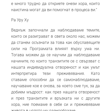
е много трудно да откриете онези хора, които
наистина могат да ви помогнат в процеса ви.“
Ра Уру Ху
Веднъж започнали да наблюдаваме темите,
които се разиграват в света около нас, можем
да станем осъзнати за това как обуславящите
сили на Програмата влияят върху ума ни.
Тогава можем да се научим да наблюдаваме
начините, по които транзитите се с свързват с
нашата индивидуална отвореност и как умът
интерпретира тези преживявания. Като
ставаме способни да се самонаблюдаваме,
научаваме кое е онова, за което сме тук, за да
добием мъдрост: как през нашата отвореност
и през транзитите и връзката ни с другите
хора, ние поемаме в себе си и преживяваме
живота в цялото му разнообразие.