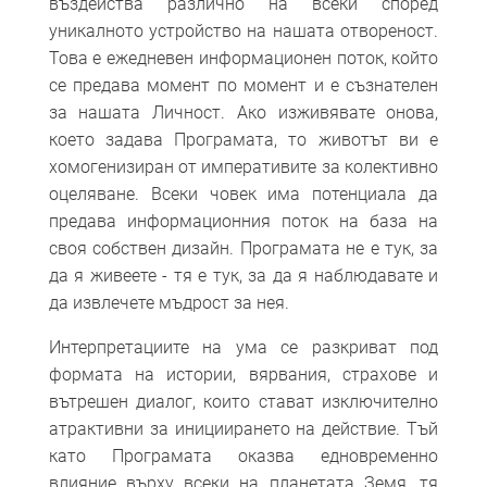
въздейства различно на всеки според
уникалното устройство на нашата отвореност.
Това е ежедневен информационен поток, който
се предава момент по момент и е съзнателен
за нашата Личност. Ако изживявате онова,
което задава Програмата, то животът ви е
хомогенизиран от императивите за колективно
оцеляване. Всеки човек има потенциала да
предава информационния поток на база на
своя собствен дизайн. Програмата не е тук, за
да я живеете - тя е тук, за да я наблюдавате и
да извлечете мъдрост за нея.
Интерпретациите на ума се разкриват под
формата на истории, вярвания, страхове и
вътрешен диалог, които стават изключително
атрактивни за инициирането на действие. Тъй
като Програмата оказва едновременно
влияние върху всеки на планетата Земя, тя