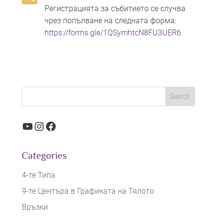
Регистрацията за събитието се случва
чрез попълване на следната форма:
https://forms.gle/1QSymhtcN8FU3UER6
YouTube
Instagram
Facebook
Categories
4-те Типа
9-те Центъра в Графиката на Тялото
Връзки