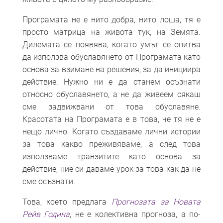
Програмата не е нито добра, нито лоша, тя е
просто матрица на живота тук, на Земята.
Дилемата се появява, когато умът се опитва
да използва обуславянето от Програмата като
основа за взимане на решения, за да инициира
действие. Нужно ни е да станем осъзнати
относно обуславянето, а не да живеем сякаш
сме задвижвани от това обуславяне.
Красотата на Програмата е в това, че тя не е
нещо лично. Когато създаваме лични истории
за това какво преживяваме, а след това
използваме транзитите като основа за
действие, ние си даваме урок за това как да не
сме осъзнати.
Това, което предлага
Прогнозата за Новата
Рейв Година
, не е колективна прогноза, а по-