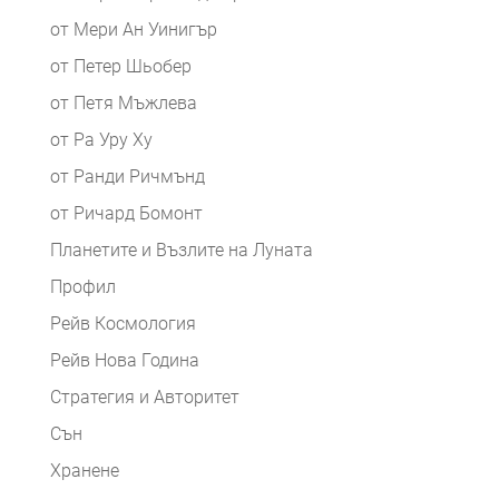
от Мери Ан Уинигър
от Петер Шьобер
от Петя Мъжлева
от Ра Уру Ху
от Ранди Ричмънд
от Ричард Бомонт
Планетите и Възлите на Луната
Профил
Рейв Космология
Рейв Нова Година
Стратегия и Авторитет
Сън
Хранене