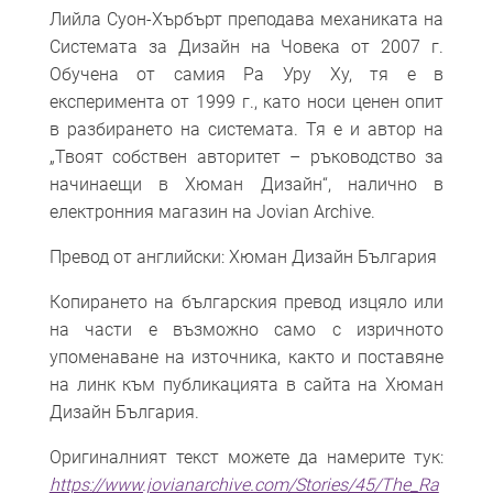
Лийла Суон-Хърбърт преподава механиката на
Системата за Дизайн на Човека от 2007 г.
Обучена от самия Ра Уру Ху, тя е в
експеримента от 1999 г., като носи ценен опит
в разбирането на системата. Тя е и автор на
„Твоят собствен авторитет – ръководство за
начинаещи в Хюман Дизайн“, налично в
електронния магазин на Jovian Archive.
Превод от английски: Хюман Дизайн България
Копирането на българския превод изцяло или
на части е възможно само с изричното
упоменаване на източника, както и поставяне
на линк към публикацията в сайта на Хюман
Дизайн България.
Оригиналният текст можете да намерите тук:
https://www.jovianarchive.com/Stories/45/The_Ra