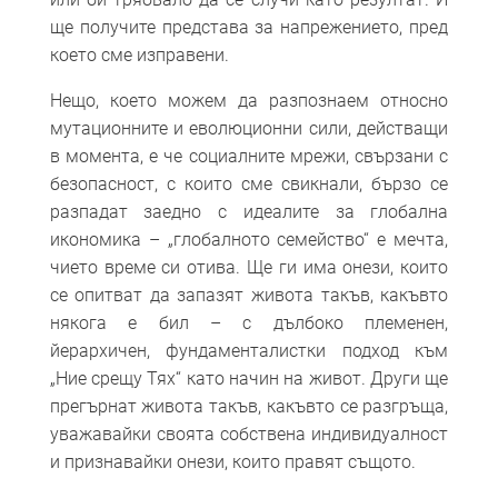
ще получите представа за напрежението, пред
което сме изправени.
Нещо, което можем да разпознаем относно
мутационните и еволюционни сили, действащи
в момента, е че социалните мрежи, свързани с
безопасност, с които сме свикнали, бързо се
разпадат заедно с идеалите за глобална
икономика – „глобалното семейство“ е мечта,
чието време си отива. Ще ги има онези, които
се опитват да запазят живота такъв, какъвто
някога е бил – с дълбоко племенен,
йерархичен, фундаменталистки подход към
„Ние срещу Тях“ като начин на живот. Други ще
прегърнат живота такъв, какъвто се разгръща,
уважавайки своята собствена индивидуалност
и признавайки онези, които правят същото.