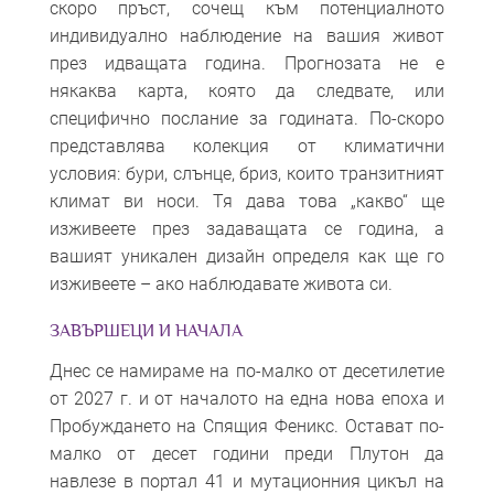
скоро пръст, сочещ към потенциалното
индивидуално наблюдение на вашия живот
през идващата година. Прогнозата не е
някаква карта, която да следвате, или
специфично послание за годината. По-скоро
представлява колекция от климатични
условия: бури, слънце, бриз, които транзитният
климат ви носи. Тя дава това „какво“ ще
изживеете през задаващата се година, а
вашият уникален дизайн определя как ще го
изживеете – ако наблюдавате живота си.
ЗАВЪРШЕЦИ И НАЧАЛА
Днес се намираме на по-малко от десетилетие
от 2027 г. и от началото на една нова епоха и
Пробуждането на Спящия Феникс. Остават по-
малко от десет години преди Плутон да
навлезе в портал 41 и мутационния цикъл на