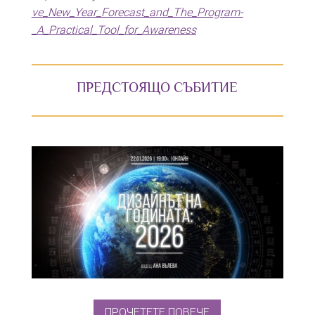
ve_New_Year_Forecast_and_The_Program-
_A_Practical_Tool_for_Awareness
ПРЕДСТОЯЩО СЪБИТИЕ
ПРОЧЕТЕТЕ ПОВЕЧЕ