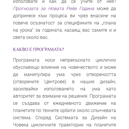
използвате и как да се учите от нея?
Прогнозата за Новата Рейв Година
може да
допринесе към процеса ви чрез внасяне на
повече осъзнатост за спецификите на „плана
на урока“ за годината, касаещ вас самите и и
света около вас.
КАКВО Е ПРОГРАМАТА?
Програмата носи непрекъснато циклично
обуславящо влияние на човечеството и може
да манипулира ума чрез отвореността
(отворените Центрове) в нашия дизайн,
засилвайки използването на ума като
авторитет за взимане на решения. Програмата
се създава от ежедневното движение на
планетите по техните орбити около слънчевата
система. Според Системата за Дизайн на
Човека цикличните траектории на планетите