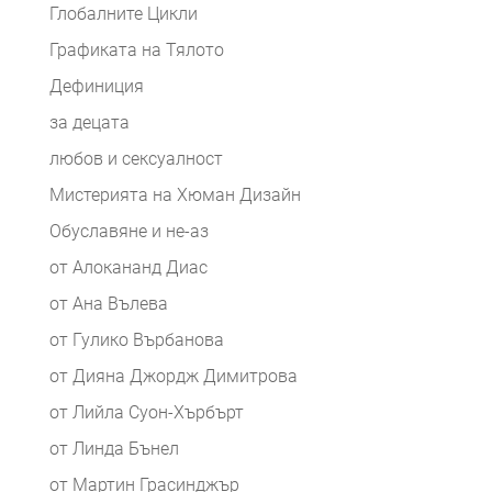
Глобалните Цикли
Графиката на Тялото
Дефиниция
за децата
любов и сексуалност
Мистерията на Хюман Дизайн
Обуславяне и не-аз
от Алокананд Диас
от Ана Вълева
от Гулико Върбанова
от Дияна Джордж Димитрова
от Лийла Суон-Хърбърт
от Линда Бънел
от Мартин Грасинджър