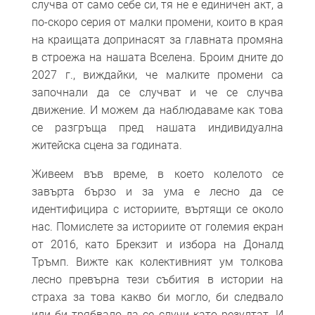
случва от само себе си, тя не е единичен акт, а
по-скоро серия от малки промени, които в края
на краищата допринасят за главната промяна
в строежа на нашата Вселена. Броим дните до
2027 г., виждайки, че малките промени са
започнали да се случват и че се случва
движение. И можем да наблюдаваме как това
се разгръща пред нашата индивидуална
житейска сцена за годината.
Живеем във време, в което колелото се
завърта бързо и за ума е лесно да се
идентифицира с историите, въртящи се около
нас. Помислете за историите от големия екран
от 2016, като Брекзит и избора на Доналд
Тръмп. Вижте как колективният ум толкова
лесно превърна тези събития в истории на
страха за това какво би могло, би следвало
или би трябвало да се случи като резултат. И