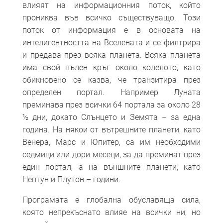
влияят на информационния поток, който
прониква във всичко съществуващо. Този
поток от информация е в основата на
интелигентността на Вселената и се филтрира
и предава през всяка планета. Всяка планета
има свой пълен кръг около колелото, като
обикновено се казва, че транзитира през
определен портал. Например Луната
преминава през всички 64 портала за около 28
½ дни, докато Слънцето и Земята – за една
година. На някои от вътрешните планети, като
Венера, Марс и Юпитер, са им необходими
седмици или дори месеци, за да преминат през
един портал, а на външните планети, като
Нептун и Плутон – години.
Програмата е глобална обуславяща сила,
която непрекъснато влияе на всички ни, но