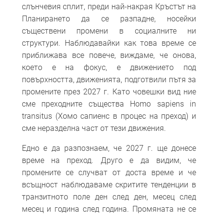
слънчевия сплит, преди най-накрая Кръстът на
Планирането да се разпадне, носейки
съществени промени в социалните ни
структури. Наблюдавайки как това време се
приближава все повече, виждаме, че онова,
което е на фокус, е движението под
повърхността, движенията, подготвили пътя за
промените през 2027 г. Като човешки вид ние
сме преходните същества Homo sapiens in
transitus (Хомо сапиенс в процес на преход) и
сме неразделна част от тези движения.
Едно е да разпознаем, че 2027 г. ще донесе
време на преход. Друго е да видим, че
промените се случват от доста време и че
всъщност наблюдаваме скритите тенденции в
транзитното поле ден след ден, месец след
месец и година след година. Промяната не се